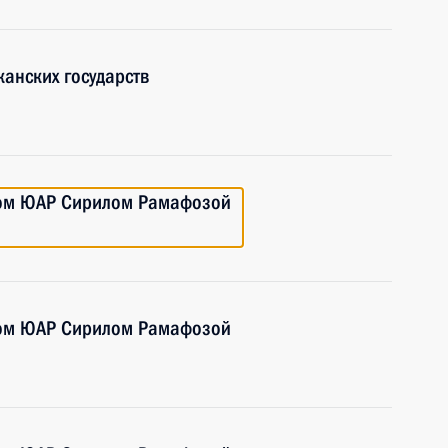
канских государств
том ЮАР Сирилом Рамафозой
том ЮАР Сирилом Рамафозой