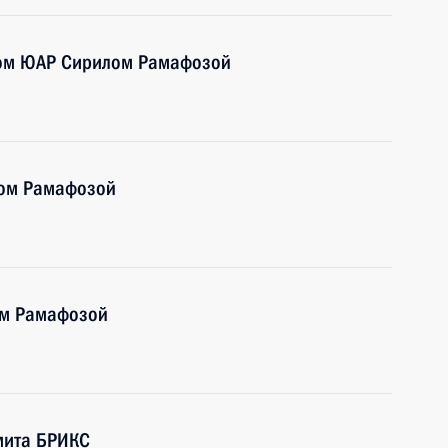
том ЮАР Сирилом Рамафозой
лом Рамафозой
ом Рамафозой
мита БРИКС