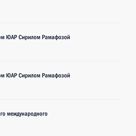
том ЮАР Сирилом Рамафозой
том ЮАР Сирилом Рамафозой
ого международного