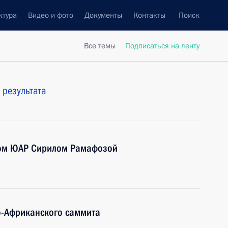
ктура
Видео и фото
Документы
Контакты
Поиск
Все темы
Подписаться на ленту
 результата
том ЮАР Сирилом Рамафозой
о-Африканского саммита