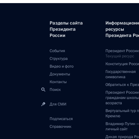
Разделы сайта
Информацион
Президента
ресурсы
России
Президента Ро
События
Президент России
Текущий ресурс
Структура
Конституция Росс
Видео и фото
Государственная
Документы
символика
Контакты
Обратиться к Пре
Поиск
Президент Росси
гражданам школь
возраста
Для СМИ
Виртуальный тур 
Кремлю
Подписаться
Владимир Путин 
Справочник
личный сайт
Дикая природа Ро