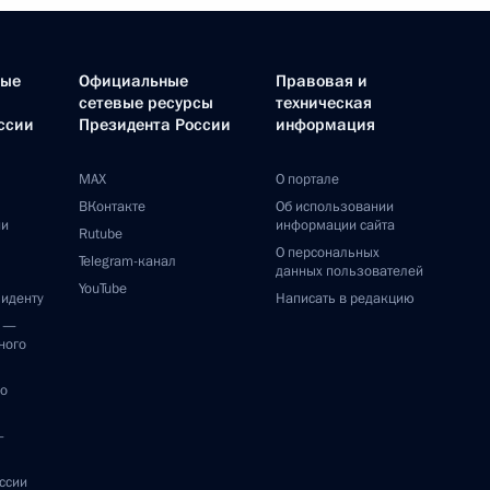
ные
Официальные
Правовая и
сетевые ресурсы
техническая
ссии
Президента России
информация
MAX
О портале
ВКонтакте
Об использовании
ии
информации сайта
Rutube
О персональных
Telegram-канал
данных пользователей
YouTube
зиденту
Написать в редакцию
и —
ного
по
—
ссии