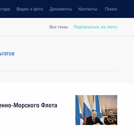
ктура
Видео и фото
Документы
Контакты
Поиск
Все темы
Подписаться на ленту
ьтатов
енно-Морского Флота