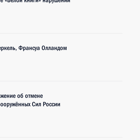
е «Белой книги» нарушений
еркель, Франсуа Олландом
ожение об отмене
Вооружённых Сил России