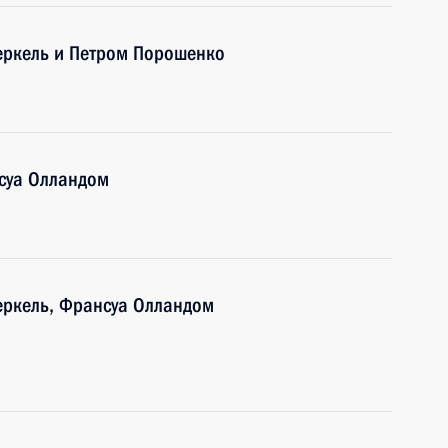
еркель и Петром Порошенко
нсуа Олландом
еркель, Франсуа Олландом