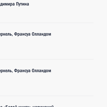
адимира Путина
еркель, Франсуа Олландом
еркель, Франсуа Олландом