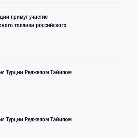
ции примут участие
рного топлива российского
ом Турции Реджепом Тайипом
ом Турции Реджепом Тайипом