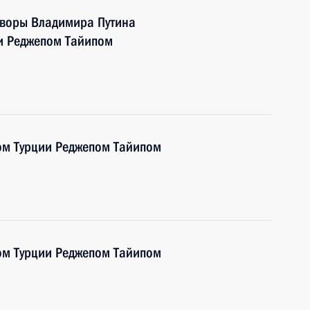
говоры Владимира Путина
ки Реджепом Тайипом
ом Турции Реджепом Тайипом
ом Турции Реджепом Тайипом