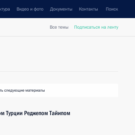
ктура
Видео и фото
Документы
Контакты
Поиск
Все темы
Подписаться на ленту
ть следующие материалы
ом Турции Реджепом Тайипом