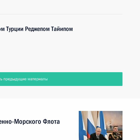
ом Турции Реджепом Тайипом
ть предыдущие материалы
енно-Морского Флота