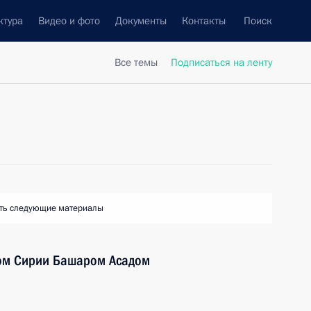
ктура
Видео и фото
Документы
Контакты
Поиск
Все темы
Подписаться на ленту
ть следующие материалы
том Сирии Башаром Асадом