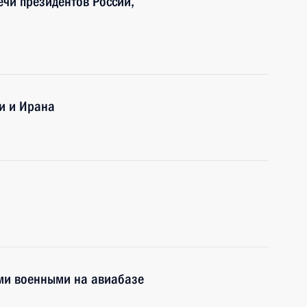
ечи президентов России,
ии и Ирана
ими военными на авиабазе