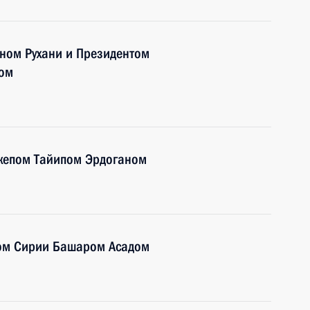
ном Рухани и Президентом
ном
джепом Тайипом Эрдоганом
том Сирии Башаром Асадом