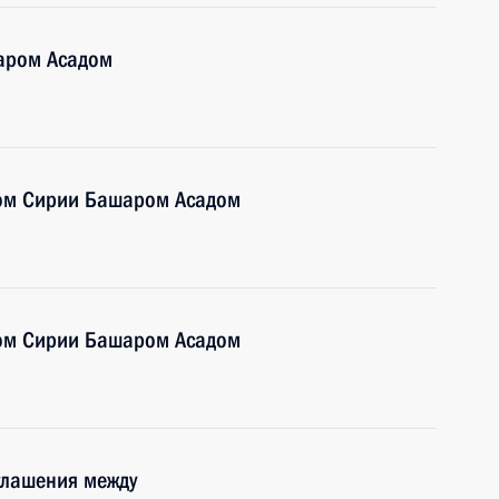
аром Асадом
том Сирии Башаром Асадом
том Сирии Башаром Асадом
глашения между