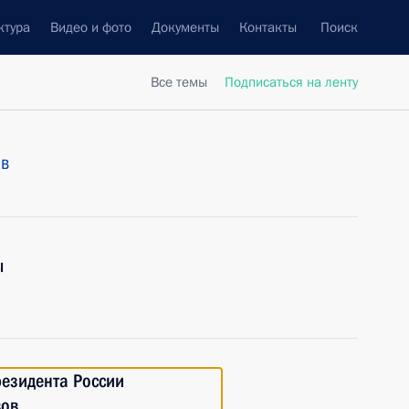
ктура
Видео и фото
Документы
Контакты
Поиск
Все темы
Подписаться на ленту
ов
ы
резидента России
вов