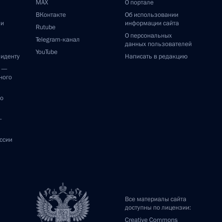
MAX
О портале
ВКонтакте
Об использовании
ии
информации сайта
Rutube
О персональных
Telegram-канал
данных пользователей
YouTube
зиденту
Написать в редакцию
и —
ного
по
—
ссии
Все материалы сайта
доступны по лицензии:
Creative Commons