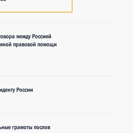
говора между Россией
имной правовой помощи
иденту России
ьные грамоты послов