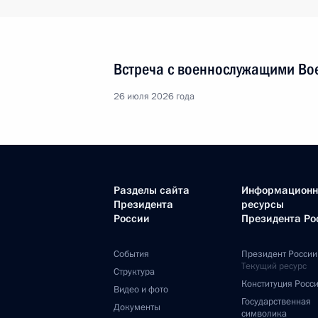
Встреча с военнослужащими Во
26 июля 2026 года
Разделы сайта
Информацион
Президента
ресурсы
России
Президента Ро
События
Президент России
Текущий ресурс
Структура
Конституция Росс
Видео и фото
Государственная
Документы
символика