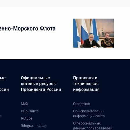
енно-Морского Флота
ные
Официальные
Правовая и
сетевые ресурсы
техническая
ссии
Президента России
информация
MAX
О портале
ВКонтакте
Об использовании
ии
информации сайта
Rutube
О персональных
Telegram-канал
данных пользователей