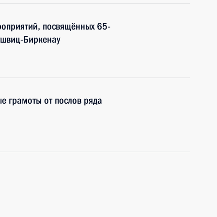
роприятий, посвящённых 65-
ушвиц-Биркенау
е грамоты от послов ряда