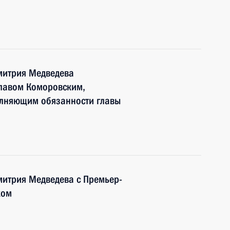
митрия Медведева
лавом Коморовским,
полняющим обязанности главы
митрия Медведева с Премьер-
ком