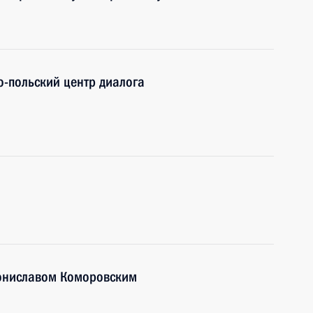
о-польский центр диалога
рониславом Коморовским