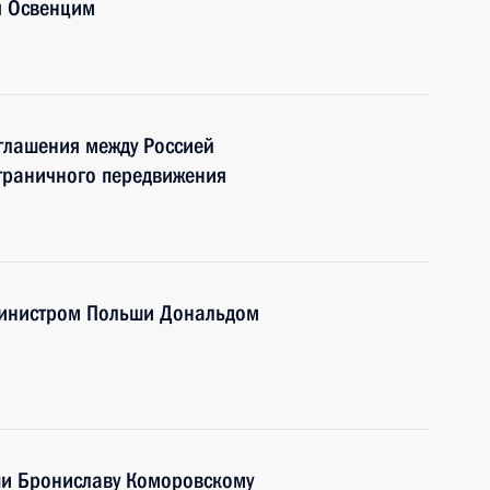
я Освенцим
глашения между Россией
граничного передвижения
министром Польши Дональдом
и Брониславу Коморовскому