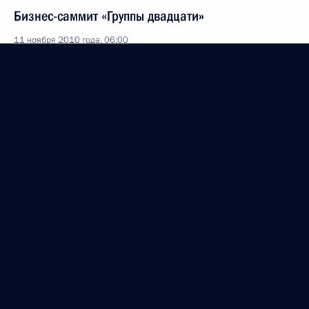
Бизнес-саммит «Группы двадцати»
11 ноября 2010 года, 06:00
Гражданские общества России и Кореи способны
внести заметный вклад в развитие
межгосударственных отношений
10 ноября 2010 года, 13:30
Официальный визит в Республику Корея
10 ноября 2010 года, 11:30
Официальный визит в Республику Корея
10 − 11 ноября 2010 года