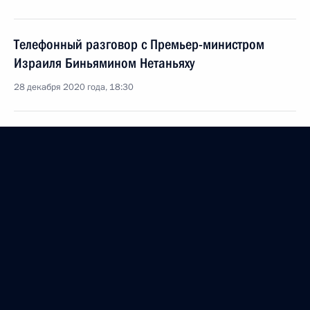
Телефонный разговор с Премьер-министром
Израиля Биньямином Нетаньяху
28 декабря 2020 года, 18:30
Телефонный разговор с Премьер-министром
Израиля Биньямином Нетаньяху
16 ноября 2020 года, 18:00
Телефонный разговор с Премьер-министром
Израиля Биньямином Нетаньяху
24 августа 2020 года, 16:20