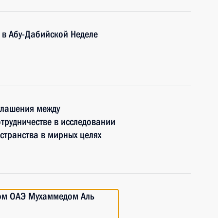
е в Абу-Дабийской Неделе
глашения между
отрудничестве в исследовании
странства в мирных целях
ом ОАЭ Мухаммедом Аль