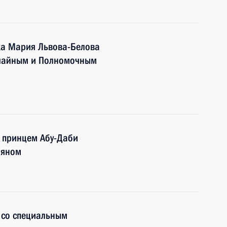
ка Мария Львова-Белова
ычайным и Полномочным
 принцем Абу-Даби
йяном
у со специальным