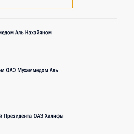
медом Аль Нахайяном
ом ОАЭ Мухаммедом Аль
ой Президента ОАЭ Халифы