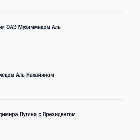
ом ОАЭ Мухаммедом Аль
медом Аль Нахайяном
димира Путина с Президентом