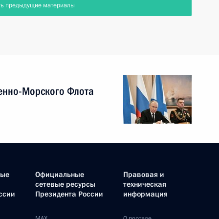
ть предыдущие материалы
енно-Морского Флота
ные
Официальные
Правовая и
сетевые ресурсы
техническая
ссии
Президента России
информация
MAX
О портале