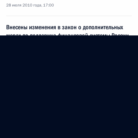
28 июля 2010 года, 17:00
Внесены изменения в закон о дополнительных
мерах по поддержке финансовой системы России
28 июля 2010 года, 16:40
Подписан закон об особенностях прохождения
службы в системе МИДа России
28 июля 2010 года, 16:10
Подписан закон, направленный на повышение
качества и прозрачности финансовой отчётности
28 июля 2010 года, 16:00