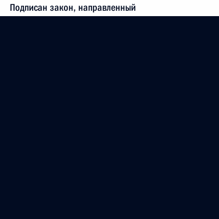
Подписан закон, направленный
на совершенствование миграционного
законодательства
7 июня 2017 года, 13:25
В КоАП внесены изменения, направленные
на усиление ответственности за нарушение
бюджетного законодательства
7 июня 2017 года, 13:20
Внесены изменения в закон о жилищных
субсидиях гражданам, выезжающим из районов
Крайнего Севера
7 июня 2017 года, 13:15