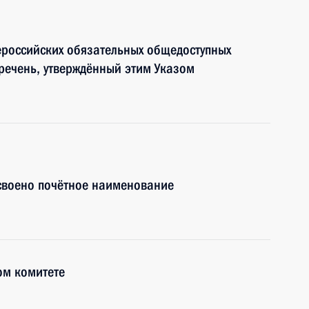
ероссийских обязательных общедоступных
еречень, утверждённый этим Указом
своено почётное наименование
ом комитете