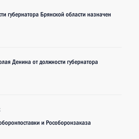
и губернатора Брянской области назначен
олая Денина от должности губернатора
к
соборонпоставки и Рособоронзаказа