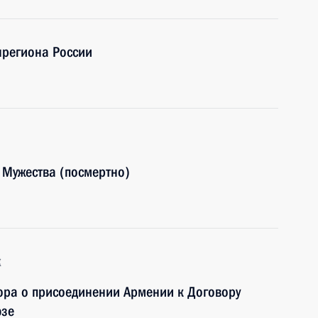
нрегиона России
 Мужества (посмертно)
к
ора о присоединении Армении к Договору
юзе