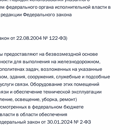
м федерального органа исполнительной власти в
В редакции Федерального закона
 г. № 242-ФЗ
части первой и статью 227–1 части второй Налогового
закон от 22.08.2004 № 122-ФЗ)
ры предоставляют на безвозмездной основе
ности для выполнения на железнодорожном,
ополитенах задач, возложенных на указанные
 г. № 246-ФЗ
ом, здания, сооружения, служебные и подсобные
 Российской Федерации
 услуги связи. Оборудование этих помещений
вязи и обеспечение технической эксплуатации
ление, освещение, уборка, ремонт)
дусмотренных в федеральном бюджете
власти в области обеспечения
 г. № 268-ФЗ
Федеральный закон от 30.01.2024 № 2-ФЗ
кон «О пробации в Российской Федерации»