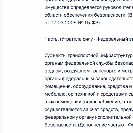
имущества определяется руководителе
области обеспечения безопасности. (
Федеральный закон от 26.07.2026
от 07.03.2005 № 15-ФЗ)
О внесении изменений в статьи 85 и 102 
кодекса Российской Федерации
Часть. (Утратила силу - Федеральный 
26 июля 2026 года
Субъекты транспортной инфраструкту
органам федеральной службы безопас
водном, воздушном транспорте и метр
Федеральный закон от 26.07.2026
органы федеральным законодательств
О внесении изменений в Трудовой кодекс
помещения, оборудование, средства и
мебелью, оргтехникой и средствами с
26 июля 2026 года
этих помещений (водоснабжение, отоп
осуществляются за счет средств, пре
федеральному органу исполнительной 
Федеральный закон от 26.07.2026
безопасности. (Дополнение частью - 
О внесении изменений в Федеральный за