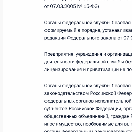
О внесении изменений в статью 12 Федер
от 07.03.2005 № 15-ФЗ)
законодательные акты Российской Федер
26 июля 2026 года
Органы федеральной службы безопасн
формируемый в порядке, устанавлива
редакции Федерального закона от 07
Федеральный закон от 26.07.2026
Предприятия, учреждения и организац
О внесении изменений в Федеральный за
деятельности федеральной службы без
юрисдикции в Российской Федерации»
лицензирования и приватизации не по
26 июля 2026 года
Органы федеральной службы безопасно
законодательством Российской Федера
Федеральный закон от 26.07.2026
федеральных органов исполнительной 
субъектов Российской Федерации, орг
О внесении изменений в статью 12 Федер
недвижимости»
общественных объединений, граждан 
иное имущество, необходимые для вы
26 июля 2026 года
органы федеральным законодательств