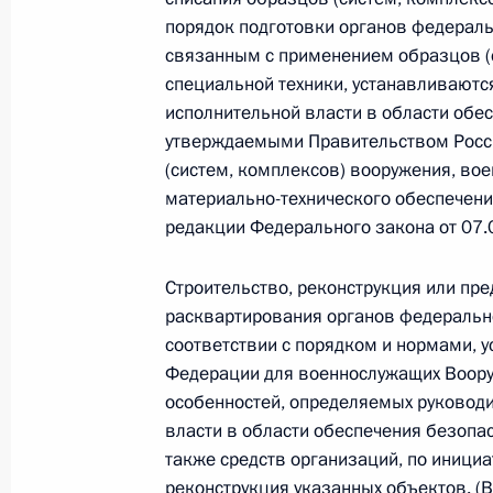
порядок подготовки органов федераль
связанным с применением образцов (с
специальной техники, устанавливаютс
Официальный портал правовой информации
prav
исполнительной власти в области обес
утверждаемыми Правительством Росс
(систем, комплексов) вооружения, во
материально-технического обеспечени
26 июля 2026 года
редакции Федерального закона от 07
Федеральный закон от 26.07.2026
Строительство, реконструкция или пр
О внесении изменений в статью 11 Федера
расквартирования органов федеральн
Федерального закона «Об образовании в
соответствии с порядком и нормами,
26 июля 2026 года
Федерации для военнослужащих Воору
особенностей, определяемых руковод
власти в области обеспечения безопас
также средств организаций, по инициа
Федеральный закон от 26.07.2026
реконструкция указанных объектов. (