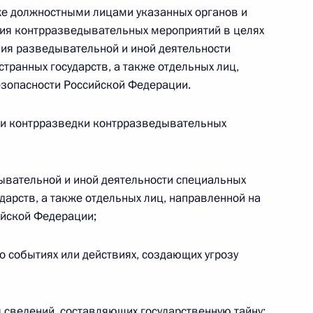
кже должностными лицами указанных органов и
ия контрразведывательных мероприятий в целях
 г. № 266-ФЗ
ия разведывательной и иной деятельности
 Российской Федерации «О защите прав потребителей»
транных государств, а также отдельных лиц,
езопасности Российской Федерации.
и контрразведки контрразведывательных
 г. № 247-ФЗ
екса Российской Федерации об административных
дывательной и иной деятельности специальных
дарств, а также отдельных лиц, направленной на
ийской Федерации;
о событиях или действиях, создающих угрозу
 г. № 245-ФЗ
ельством Российской Федерации и Правительством
сфере деятельности с драгоценными металлами,
 сведений, составляющих государственную тайну;