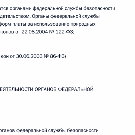
ются органами федеральной службы безопасности
одательством. Органы федеральной службы
 форм платы за использование природных
аконов от 22.08.2004 № 122-ФЗ;
 г. № 267-ФЗ
льного закона «О благотворительной деятельности
акон от 30.06.2003 № 86-ФЗ)
 ДЕЯТЕЛЬНОСТИ ОРГАНОВ ФЕДЕРАЛЬНОЙ
 г. № 251-ФЗ
с Российской Федерации и статьи 31 и 151 Уголовно-
дерации
органов федеральной службы безопасности