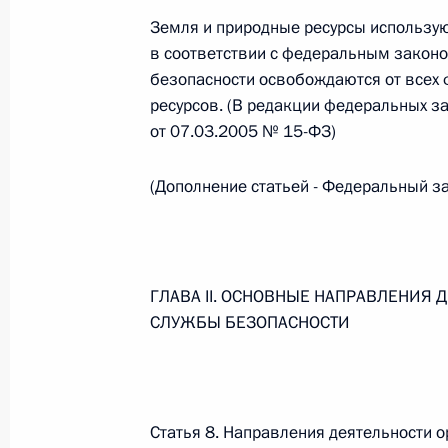
Земля и природные ресурсы использу
26 июля 2026 года
в соответствии с федеральным закон
безопасности освобождаются от всех
ресурсов. (В редакции федеральных з
Федеральный закон от 26.07.2026
от 07.03.2005 № 15-ФЗ)
О внесении изменения в статью 2 Федера
и добровольчестве (волонтерстве)»
(Дополнение статьей - Федеральный з
26 июля 2026 года
ГЛАВА II. ОСНОВНЫЕ НАПРАВЛЕНИЯ
Федеральный закон от 26.07.2026
СЛУЖБЫ БЕЗОПАСНОСТИ
О внесении изменений в Уголовный кодек
процессуального кодекса Российской Фе
26 июля 2026 года
Статья 8. Направления деятельности 