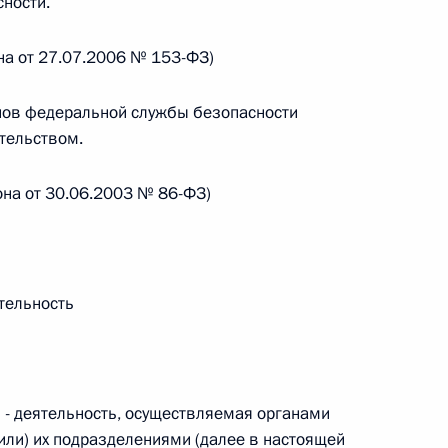
ности.
овом статусе представительств компетентных органов
в Российской Федерации и Киргизской Республике
на от 27.07.2006 № 153-ФЗ)
нов федеральной службы безопасности
тельством.
 г. № 252-ФЗ
его водного транспорта Российской Федерации и статью 1
она от 30.06.2003 № 86-ФЗ)
инства измерений»
тельность
 г. № 250-ФЗ
кой Федерации об административных правонарушениях
- деятельность, осуществляемая органами
или) их подразделениями (далее в настоящей