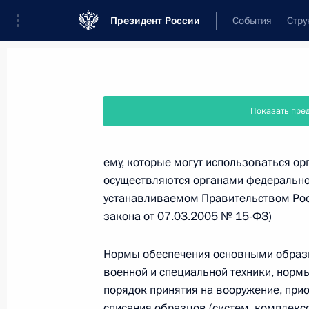
Президент России
События
Стру
Новости
Поручения Президента
Банк
Показать пре
Название документа или его номер
ему, которые могут использоваться о
осуществляются органами федерально
Текст в документе
устанавливаемом Правительством Рос
закона от 07.03.2005 № 15-ФЗ)
Вид документа
Нормы обеспечения основными образц
Все
военной и специальной техники, нормы
порядок принятия на вооружение, прио
Дата вступления в силу...
или 
списания образцов (систем, комплексо