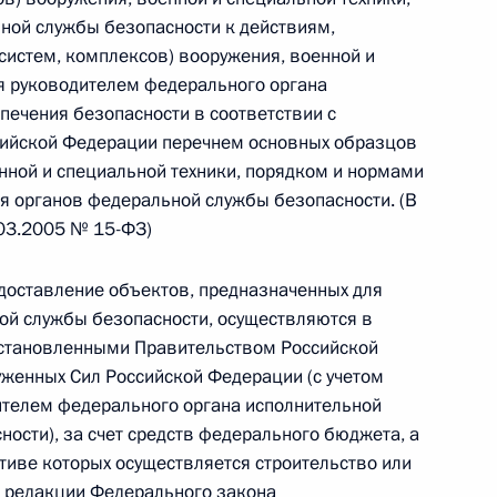
Найти документ
ной службы безопасности к действиям,
истем, комплексов) вооружения, военной и
я руководителем федерального органа
o.gov.ru
печения безопасности в соответствии с
ийской Федерации перечнем основных образцов
енной и специальной техники, порядком и нормами
я органов федеральной службы безопасности. (В
.03.2005 № 15-ФЗ)
 г. № 259-ФЗ
едоставление объектов, предназначенных для
льного закона «О статусе военнослужащих» и статью 86
ой службы безопасности, осуществляются в
 Российской Федерации»
 установленными Правительством Российской
женных Сил Российской Федерации (с учетом
ителем федерального органа исполнительной
ности), за счет средств федерального бюджета, а
тиве которых осуществляется строительство или
 г. № 265-ФЗ
В редакции Федерального закона