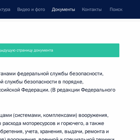
ктура
Видео и фото
Документы
Контакты
Поиск
 документов
Справка
Конституция России
дыдущую страницу документа
рганами федеральной службы безопасности,
й службы безопасности в порядке,
сийской Федерации. (В редакции Федерального
ами (системами, комплексами) вооружения,
 расхода моторесурсов и горючего, а также
бретения, учета, хранения, выдачи, ремонта и
дата принятия
в) вооружения, военной и специальной техники,