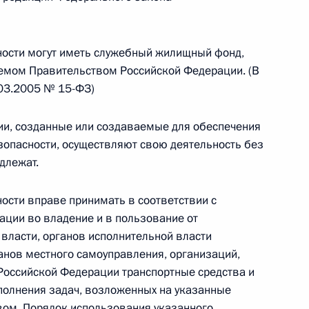
ального закона «О персональных данных» и отдельные
ации
ости могут иметь служебный жилищный фонд,
емом Правительством Российской Федерации. (В
.03.2005 № 15-ФЗ)
 г. № 256-ФЗ
ии, созданные или создаваемые для обеспечения
кон «О присяжных заседателях федеральных судов общей
опасности, осуществляют свою деятельность без
длежат.
сти вправе принимать в соответствии с
ции во владение и в пользование от
 г. № 263-ФЗ
власти, органов исполнительной власти
анов местного самоуправления, организаций,
ального закона «О государственной регистрации
Российской Федерации транспортные средства и
полнения задач, возложенных на указанные
ом. Порядок использования указанного