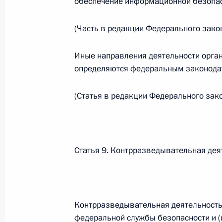
обеспечение информационной безопас
Министров Киргизской Республики о прав
по вопросам внутренних дел и миграции 
(Часть в редакции Федерального зако
26 июля 2026 года
Иные направления деятельности орга
определяются федеральным законода
Федеральный закон от 26.07.2026
О внесении изменений в Кодекс внутренн
(Статья в редакции Федерального зак
Федерального закона «Об обеспечении ед
26 июля 2026 года
Статья 9. Контрразведывательная дея
Федеральный закон от 26.07.2026
О внесении изменений в Кодекс Российс
26 июля 2026 года
Контрразведывательная деятельность 
федеральной службы безопасности и (