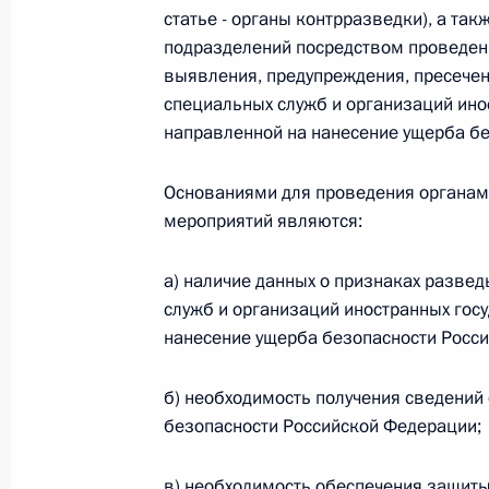
статье - органы контрразведки), а та
подразделений посредством проведен
Федеральный закон от 26.07.2026
выявления, предупреждения, пресечен
О внесении изменения в статью 6 Закона
специальных служб и организаций инос
26 июля 2026 года
направленной на нанесение ущерба б
Основаниями для проведения органам
мероприятий являются:
Федеральный закон от 26.07.2026
О внесении изменений в статью 9.21 Код
а) наличие данных о признаках разве
правонарушениях
служб и организаций иностранных госу
26 июля 2026 года
нанесение ущерба безопасности Росс
б) необходимость получения сведений 
Федеральный закон от 26.07.2026
безопасности Российской Федерации;
О ратификации Соглашения между Правит
Республики Беларусь о сотрудничестве в 
в) необходимость обеспечения защиты