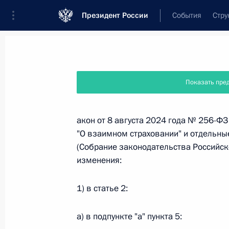
Президент России
События
Стру
Новости
Поручения Президента
Банк
Показать пре
Название документа или его номер
акон от 8 августа 2024 года № 256-Ф
"О взаимном страховании" и отдельн
Текст в документе
(Собрание законодательства Российск
изменения:
Вид документа
1) в статье 2:
Все
а) в подпункте "а" пункта 5:
Дата вступления в силу...
или 