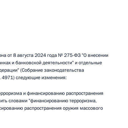
 г. № 242-ФЗ
части первой и статью 227–1 части второй Налогового
на от 8 августа 2024 года № 275-ФЗ "О внесении
нках и банковской деятельности" и отдельные
дерации" (Собрание законодательства
 г. № 246-ФЗ
т. 4971) следующие изменения:
 Российской Федерации
терроризма и финансированию распространения
нить словами "финансированию терроризма,
нсированию распространения оружия массового
 г. № 268-ФЗ
кон «О пробации в Российской Федерации»