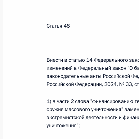
Федеральный закон от 26.07.2026
Статья 48
О внесении изменений в статьи 85 и 102 
кодекса Российской Федерации
26 июля 2026 года
Внести в статью 14 Федерального зако
изменений в Федеральный закон "О ба
законодательные акты Российской Фе
Федеральный закон от 26.07.2026
Российской Федерации, 2024, № 33, с
О внесении изменений в Трудовой кодекс
26 июля 2026 года
1) в части 2 слова "финансированию 
оружия массового уничтожения" заме
экстремистской деятельности и фина
уничтожения";
Федеральный закон от 26.07.2026
О внесении изменений в Федеральный за