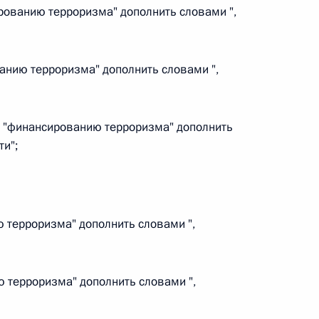
ального закона «О персональных данных» и отдельные
рованию терроризма" дополнить словами ",
ации
анию терроризма" дополнить словами ",
 г. № 256-ФЗ
ов "финансированию терроризма" дополнить
кон «О присяжных заседателях федеральных судов общей
ти";
ю терроризма" дополнить словами ",
 г. № 263-ФЗ
ального закона «О государственной регистрации
ю терроризма" дополнить словами ",