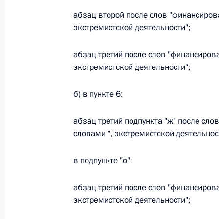
абзац второй после слов "финансиров
экстремистской деятельности";
Официальный портал правовой информации
prav
абзац третий после слов "финансиров
экстремистской деятельности";
б) в пункте 6:
26 июля 2026 года
Федеральный закон от 26.07.2026
абзац третий подпункта "ж" после сл
словами ", экстремистской деятельнос
О внесении изменений в статью 11 Федера
Федерального закона «Об образовании в
в подпункте "о":
26 июля 2026 года
абзац третий после слов "финансиров
экстремистской деятельности";
Федеральный закон от 26.07.2026