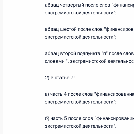
О внесении изменений в статью 12 Федер
абзац четвертый после слов "финанси
законодательные акты Российской Федер
экстремистской деятельности";
26 июля 2026 года
абзац шестой после слов "финансиров
экстремистской деятельности";
Федеральный закон от 26.07.2026
абзац второй подпункта "п" после сл
О внесении изменений в Федеральный за
словами ", экстремистской деятельнос
юрисдикции в Российской Федерации»
26 июля 2026 года
2) в статье 7:
а) часть 4 после слов "финансировани
Федеральный закон от 26.07.2026
экстремистской деятельности";
О внесении изменений в статью 12 Федер
недвижимости»
б) часть 5 после слов "финансировани
экстремистской деятельности".
26 июля 2026 года