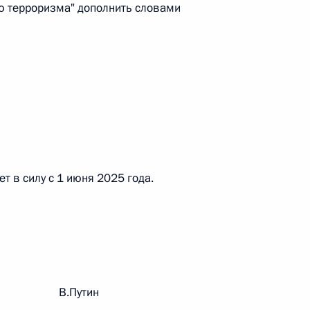
ию терроризма" дополнить словами
 г. № 267-ФЗ
льного закона «О благотворительной деятельности
 в силу с 1 июня 2025 года.
 г. № 251-ФЗ
с Российской Федерации и статьи 31 и 151 Уголовно-
дерации
рации В.Путин