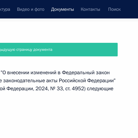
ктура
Видео и фото
Документы
Контакты
Поиск
 документов
Справка
Конституция России
дыдущую страницу документа
З "О внесении изменений в Федеральный закон
ые законодательные акты Российской Федерации"
ой Федерации, 2024, № 33, ст. 4952) следующие
дата принятия