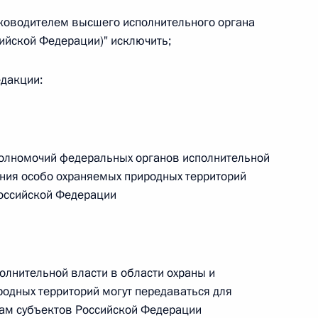
(руководителем высшего исполнительного органа
сийской Федерации)" исключить;
едакции:
 г. № 267-ФЗ
льного закона «О благотворительной деятельности
полномочий федеральных органов исполнительной
ания особо охраняемых природных территорий
оссийской Федерации
 г. № 251-ФЗ
с Российской Федерации и статьи 31 и 151 Уголовно-
дерации
лнительной власти в области охраны и
одных территорий могут передаваться для
ам субъектов Российской Федерации