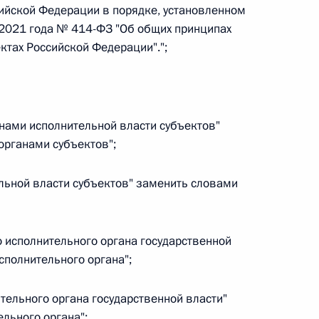
ийской Федерации в порядке, установленном
 г. № 264-ФЗ
2021 года № 414-ФЗ "Об общих принципах
ктах Российской Федерации".";
ерального закона «Об актах гражданского состояния»
сти 13 статьи 3 Федерального закона «О внесении
х гражданского состояния“
ганами исполнительной власти субъектов"
органами субъектов";
 г. № 270-ФЗ
ельной власти субъектов" заменить словами
ального закона «Об автономных учреждениях»
го исполнительного органа государственной
сполнительного органа";
 г. № 244-ФЗ
ительного органа государственной власти"
ельством Российской Федерации и Кабинетом
льного органа";