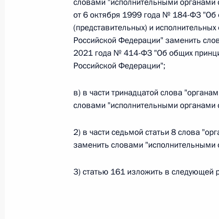
словами "исполнительными органами с
от 6 октября 1999 года № 184-ФЗ "Об
(представительных) и исполнительных 
Официальный портал правовой информации
prav
Российской Федерации" заменить слов
2021 года № 414-ФЗ "Об общих принци
Российской Федерации";
в) в части тринадцатой слова "органа
26 июля 2026 года
словами "исполнительными органами 
Федеральный закон от 26.07.2026
2) в части седьмой статьи 8 слова "о
О внесении изменений в статью 11 Федера
заменить словами "исполнительными 
Федерального закона «Об образовании в
26 июля 2026 года
3) статью 161 изложить в следующей 
Федеральный закон от 26.07.2026