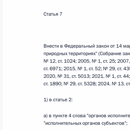
Статья 7
Федеральный закон от 26.07.2026
О внесении изменений в статьи 85 и 102 
кодекса Российской Федерации
Внести в Федеральный закон от 14 ма
26 июля 2026 года
природных территориях" (Собрание за
№ 12, ст. 1024; 2005, № 1, ст. 25; 2007
ст. 6971; 2015, № 1, ст. 52; № 29, ст. 4
Федеральный закон от 26.07.2026
2020, № 31, ст. 5013; 2021, № 1, ст. 44
О внесении изменений в Трудовой кодекс
ст. 1890; № 29, ст. 5328; 2024, № 13, 
26 июля 2026 года
1) в статье 2:
а) в пункте 4 слова "органов исполни
Федеральный закон от 26.07.2026
"исполнительных органов субъектов";
О внесении изменений в Федеральный за