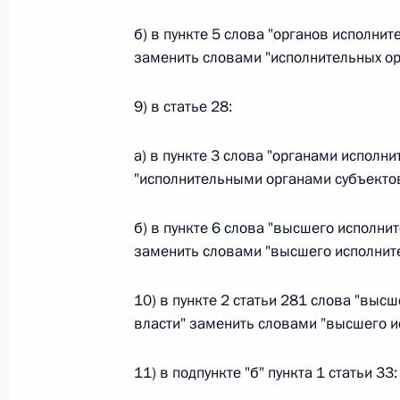
б) в пункте 5 слова "органов исполни
Федеральный закон от 26.07.2026
заменить словами "исполнительных ор
О внесении изменения в статью 6 Закона
26 июля 2026 года
9) в статье 28:
а) в пункте 3 слова "органами исполн
"исполнительными органами субъектов
Федеральный закон от 26.07.2026
О внесении изменений в статью 9.21 Код
б) в пункте 6 слова "высшего исполни
правонарушениях
заменить словами "высшего исполните
26 июля 2026 года
10) в пункте 2 статьи 281 слова "выс
власти" заменить словами "высшего и
Федеральный закон от 26.07.2026
11) в подпункте "б" пункта 1 статьи 33:
О ратификации Соглашения между Правит
Республики Беларусь о сотрудничестве в 