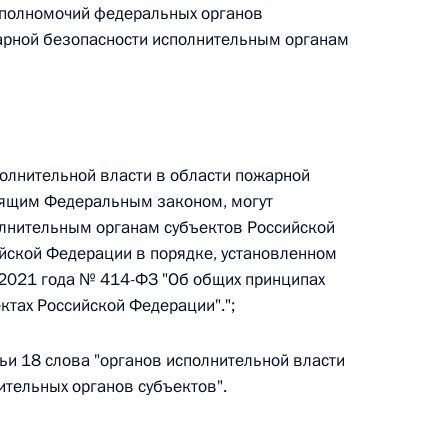
ального закона «О персональных данных» и отдельные
 полномочий федеральных органов
ации
арной безопасности исполнительным органам
 г. № 256-ФЗ
олнительной власти в области пожарной
кон «О присяжных заседателях федеральных судов общей
оящим Федеральным законом, могут
олнительным органам субъектов Российской
йской Федерации в порядке, установленном
2021 года № 414-ФЗ "Об общих принципах
ктах Российской Федерации".";
 г. № 263-ФЗ
тьи 18 слова "органов исполнительной власти
ального закона «О государственной регистрации
ительных органов субъектов".