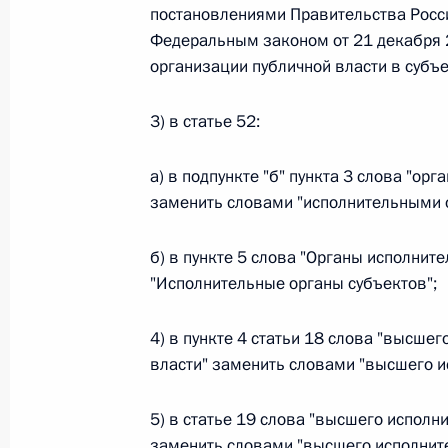
постановлениями Правительства Росс
Федеральный закон от 26.07.2026
Федеральным законом от 21 декабря 
организации публичной власти в субъе
О внесении изменений в статью 13–2 Фед
и признании утратившим силу пункта 1 ча
изменений в Федеральный закон „Об акта
3) в статье 52:
26 июля 2026 года
а) в подпункте "б" пункта 3 слова "ор
заменить словами "исполнительными 
Федеральный закон от 26.07.2026
б) в пункте 5 слова "Органы исполнит
О внесении изменения в статью 10 Федер
"Исполнительные органы субъектов";
26 июля 2026 года
4) в пункте 4 статьи 18 слова "высше
власти" заменить словами "высшего и
Федеральный закон от 26.07.2026
5) в статье 19 слова "высшего исполн
О ратификации Соглашения между Правит
заменить словами "высшего исполните