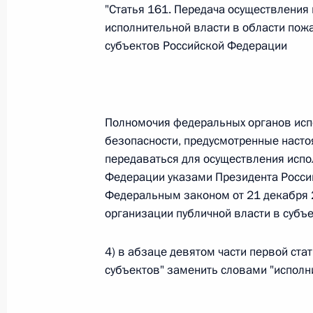
О внесении изменений в статью 12 Федер
"Статья 161. Передача осуществления
законодательные акты Российской Федер
исполнительной власти в области пож
26 июля 2026 года
субъектов Российской Федерации
Федеральный закон от 26.07.2026
Полномочия федеральных органов исп
О внесении изменений в Федеральный за
безопасности, предусмотренные наст
юрисдикции в Российской Федерации»
передаваться для осуществления исп
26 июля 2026 года
Федерации указами Президента Росси
Федеральным законом от 21 декабря 
организации публичной власти в субъе
Федеральный закон от 26.07.2026
4) в абзаце девятом части первой ста
О внесении изменений в статью 12 Федер
субъектов" заменить словами "исполн
недвижимости»
26 июля 2026 года