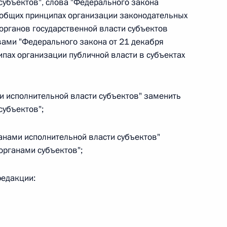
убъектов", слова "Федерального закона
Найти документ
 общих принципах организации законодательных
органов государственной власти субъектов
o.gov.ru
ами "Федерального закона от 21 декабря
пах организации публичной власти в субъектах
ми исполнительной власти субъектов" заменить
субъектов";
 г. № 259-ФЗ
рганами исполнительной власти субъектов"
льного закона «О статусе военнослужащих» и статью 86
органами субъектов";
 Российской Федерации»
редакции:
 г. № 265-ФЗ