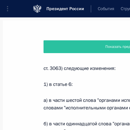
Президент России
События
Стру
Новости
Поручения Президента
Банк
Показать пре
Название документа или его номер
ст. 3063) следующие изменения:
Текст в документе
1) в статье 6:
а) в части шестой слова "органами ис
Вид документа
словами "исполнительными органами 
Все
б) в части одиннадцатой слова "орган
Дата вступления в силу...
или 