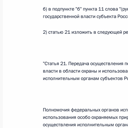
б) в подпункте "б" пункта 11 слова "
26 июля 2026 года
государственной власти субъекта Рос
2) статью 21 изложить в следующей р
Федеральный закон от 26.07.2026
О внесении изменения в статью 2 Федера
и добровольчестве (волонтерстве)»
26 июля 2026 года
"Статья 21. Передача осуществления 
власти в области охраны и использов
исполнительным органам субъектов Р
Федеральный закон от 26.07.2026
О внесении изменений в Уголовный кодек
процессуального кодекса Российской Фе
Полномочия федеральных органов испо
26 июля 2026 года
использования особо охраняемых прир
осуществления исполнительным орган