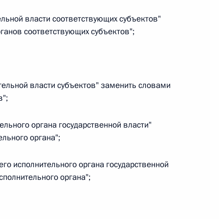
тельной власти соответствующих субъектов"
 г. № 266-ФЗ
ганов соответствующих субъектов";
 Российской Федерации «О защите прав потребителей»
ительной власти субъектов" заменить словами
";
 г. № 247-ФЗ
екса Российской Федерации об административных
тельного органа государственной власти"
льного органа";
шего исполнительного органа государственной
сполнительного органа";
 г. № 245-ФЗ
ельством Российской Федерации и Правительством
сфере деятельности с драгоценными металлами,