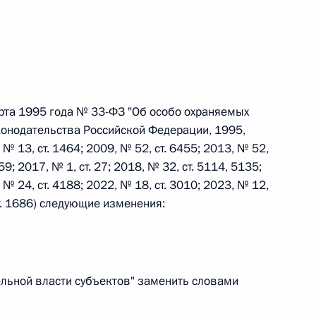
 г. № 242-ФЗ
части первой и статью 227–1 части второй Налогового
рта 1995 года № 33-ФЗ "Об особо охраняемых
конодательства Российской Федерации, 1995,
, № 13, ст. 1464; 2009, № 52, ст. 6455; 2013, № 52,
359; 2017, № 1, ст. 27; 2018, № 32, ст. 5114, 5135;
 г. № 246-ФЗ
; № 24, ст. 4188; 2022, № 18, ст. 3010; 2023, № 12,
 Российской Федерации
ст. 1686) следующие изменения:
тельной власти субъектов" заменить словами
 г. № 268-ФЗ
кон «О пробации в Российской Федерации»