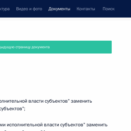
ктура
Видео и фото
Документы
Контакты
Поиск
 документов
Справка
Конституция России
дыдущую страницу документа
полнительной власти субъектов" заменить
субъектов";
ами исполнительной власти субъектов" заменить
дата принятия