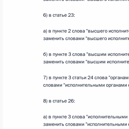
Министров Киргизской Республики о прав
по вопросам внутренних дел и миграции 
6) в статье 23:
26 июля 2026 года
а) в пункте 2 слова "высшего исполни
заменить словами "высшего исполните
Федеральный закон от 26.07.2026
б) в пункте 3 слова "высшим исполни
О внесении изменений в Кодекс внутренн
Федерального закона «Об обеспечении ед
заменить словами "высшим исполните
26 июля 2026 года
7) в пункте 3 статьи 24 слова "орган
словами "исполнительными органами 
Федеральный закон от 26.07.2026
8) в статье 26:
О внесении изменений в Кодекс Российс
26 июля 2026 года
а) в пункте 3 слова "исполнительными
заменить словами "исполнительными 