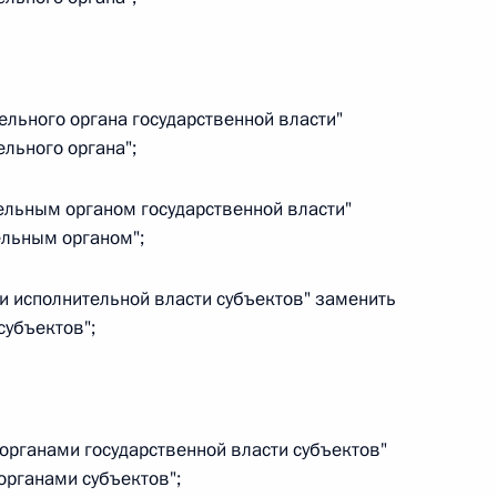
овом статусе представительств компетентных органов
в Российской Федерации и Киргизской Республике
тельного органа государственной власти"
льного органа";
 г. № 252-ФЗ
тельным органом государственной власти"
его водного транспорта Российской Федерации и статью 1
инства измерений»
льным органом";
ами исполнительной власти субъектов" заменить
субъектов";
 г. № 250-ФЗ
кой Федерации об административных правонарушениях
 органами государственной власти субъектов"
органами субъектов";