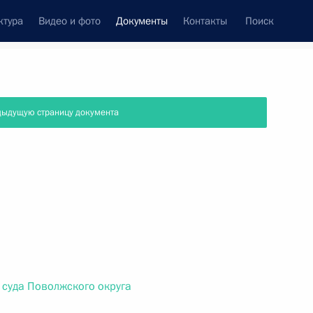
ктура
Видео и фото
Документы
Контакты
Поиск
 документов
Справка
Конституция России
дыдущую страницу документа
 суда Поволжского округа
дата принятия