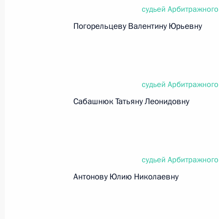
судьей Арбитражного
Федеральный закон от 26.07.2026
Погорельцеву Валентину Юрьевну
О внесении изменений в статью 13–2 Фед
и признании утратившим силу пункта 1 ча
изменений в Федеральный закон „Об акта
26 июля 2026 года
судьей Арбитражного
Сабашнюк Татьяну Леонидовну
Федеральный закон от 26.07.2026
О внесении изменения в статью 10 Федер
26 июля 2026 года
судьей Арбитражного
Антонову Юлию Николаевну
Федеральный закон от 26.07.2026
О ратификации Соглашения между Правит