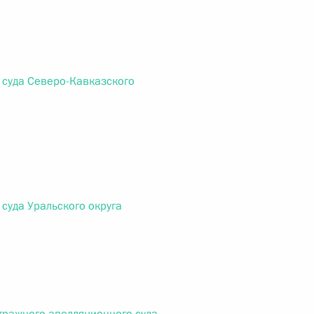
Найти документ
o.gov.ru
 суда Северо-Кавказского
 г. № 259-ФЗ
льного закона «О статусе военнослужащих» и статью 86
 суда Уральского округа
 Российской Федерации»
 г. № 265-ФЗ