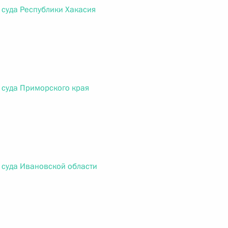
 суда Республики Хакасия
 г. № 264-ФЗ
ерального закона «Об актах гражданского состояния»
сти 13 статьи 3 Федерального закона «О внесении
х гражданского состояния“
 суда Приморского края
 г. № 270-ФЗ
ального закона «Об автономных учреждениях»
 суда Ивановской области
 г. № 244-ФЗ
ельством Российской Федерации и Кабинетом