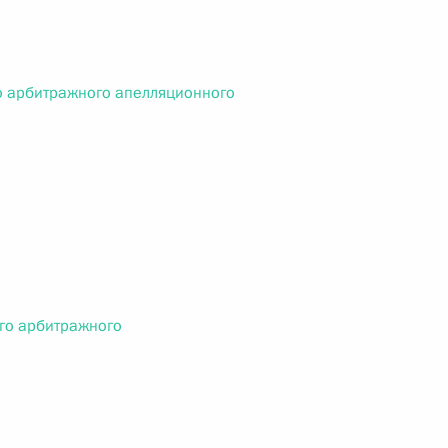
 г. № 242-ФЗ
о арбитражного апелляционного
части первой и статью 227–1 части второй Налогового
 г. № 246-ФЗ
 Российской Федерации
го арбитражного
 г. № 268-ФЗ
кон «О пробации в Российской Федерации»