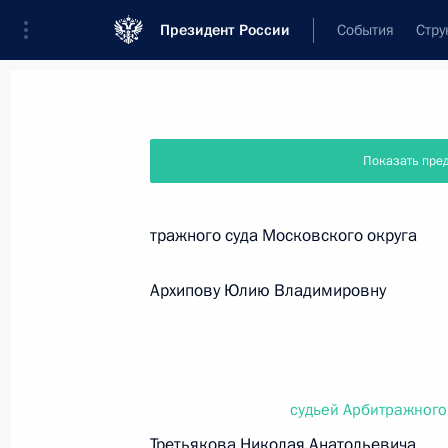
Президент России
События
Стру
Новости
Поручения Президента
Банк
Показать пре
Название документа или его номер
тражного суда Московского округа
Текст в документе
Архипову Юлию Владимировну
Вид документа
Все
судьей Арбитражного
Дата вступления в силу...
или 
Третьякова Николая Анатольевича