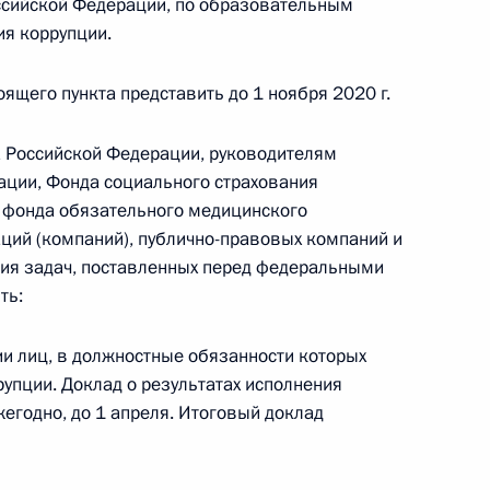
сийской Федерации, по образовательным
ального закона «О персональных данных» и отдельные
ации
я коррупции.
оящего пункта представить до 1 ноября 2020 г.
а Российской Федерации, руководителям
 г. № 256-ФЗ
ации, Фонда социального страхования
кон «О присяжных заседателях федеральных судов общей
 фонда обязательного медицинского
аций (компаний), публично-правовых компаний и
ния задач, поставленных перед федеральными
ть:
и лиц, в должностные обязанности которых
 г. № 263-ФЗ
рупции. Доклад о результатах исполнения
ального закона «О государственной регистрации
егодно, до 1 апреля. Итоговый доклад