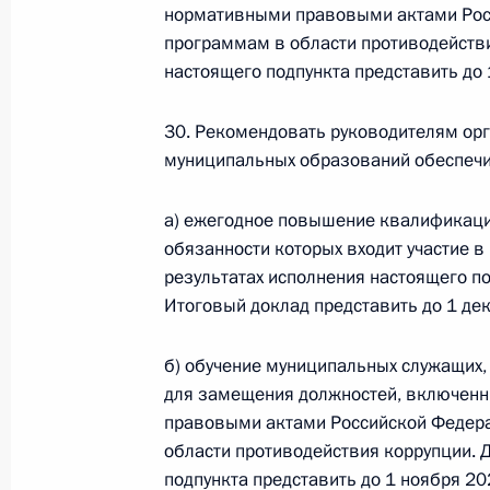
нормативными правовыми актами Рос
26 июля 2026 года
программам в области противодействи
настоящего подпункта представить до 
30. Рекомендовать руководителям орг
Федеральный закон от 26.07.2026
муниципальных образований обеспечи
О внесении изменения в статью 2 Федера
и добровольчестве (волонтерстве)»
а) ежегодное повышение квалификаци
26 июля 2026 года
обязанности которых входит участие в
результатах исполнения настоящего по
Итоговый доклад представить до 1 дек
Федеральный закон от 26.07.2026
б) обучение муниципальных служащих,
О внесении изменений в Уголовный кодек
для замещения должностей, включенн
процессуального кодекса Российской Фе
правовыми актами Российской Федер
26 июля 2026 года
области противодействия коррупции. 
подпункта представить до 1 ноября 202