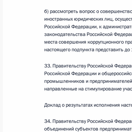
б) рассмотреть вопрос о совершенств
Федеральный закон от 26.07.2026
иностранных юридических лиц, осущес
О внесении изменения в статью 6 Закона
Российской Федерации, к администрат
законодательства Российской Федерац
26 июля 2026 года
места совершения коррупционного пра
настоящего подпункта представить до 
Федеральный закон от 26.07.2026
33. Правительству Российской Федера
О внесении изменений в статью 9.21 Код
Российской Федерации и общероссийс
правонарушениях
промышленников и предпринимателей"
26 июля 2026 года
направленные на стимулирование учас
Доклад о результатах исполнения наст
Федеральный закон от 26.07.2026
34. Правительству Российской Федера
О ратификации Соглашения между Правит
объединений субъектов предпринимат
Республики Беларусь о сотрудничестве в 