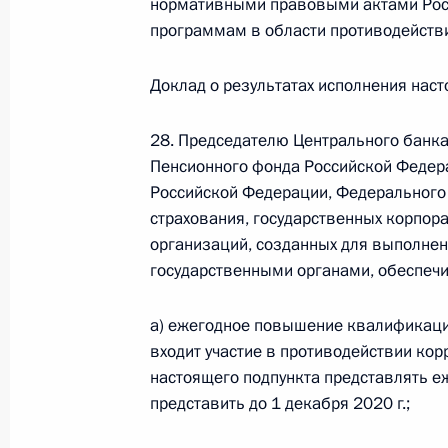
нормативными правовыми актами Рос
О внесении изменений в статью 12 Федер
законодательные акты Российской Федер
программам в области противодействи
26 июля 2026 года
Доклад о результатах исполнения наст
28. Председателю Центрального банк
Федеральный закон от 26.07.2026
Пенсионного фонда Российской Федер
О внесении изменений в Федеральный за
Российской Федерации, Федерального
юрисдикции в Российской Федерации»
страхования, государственных корпор
организаций, созданных для выполне
26 июля 2026 года
государственными органами, обеспечи
а) ежегодное повышение квалификаци
Федеральный закон от 26.07.2026
входит участие в противодействии кор
О внесении изменений в статью 12 Федер
настоящего подпункта представлять еж
недвижимости»
представить до 1 декабря 2020 г.;
26 июля 2026 года