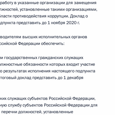
а работу в указанные организации для замещения
лжностей, установленные такими организациями,
ласти противодействия коррупции. Доклад о
 г. № 242-ФЗ
дпункта представить до 1 ноября 2020 г.
части первой и статью 227–1 части второй Налогового
водителям высших исполнительных органов
оссийской Федерации обеспечить:
и государственных гражданских служащих
 г. № 246-ФЗ
олжностные обязанности которых входит участие
о результатах исполнения настоящего подпункта
 Российской Федерации
Итоговый доклад представить до 1 декабря
ских служащих субъектов Российской Федерации,
 г. № 268-ФЗ
ную службу субъектов Российской Федерации для
 перечни должностей, установленные
кон «О пробации в Российской Федерации»