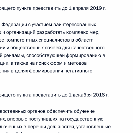
Найти документ
оящего пункта представить до 1 апреля 2019 г.
o.gov.ru
й Федерации с участием заинтересованных
 и организаций разработать комплекс мер,
е компетентных специалистов в области
ии и общественных связей для качественного
й рекламы, способствующей формированию в
ции, а также на поиск форм и методов
 г. № 259-ФЗ
ения в целях формирования негативного
льного закона «О статусе военнослужащих» и статью 86
 Российской Федерации»
оящего пункта представить до 1 декабря 2018 г.
арственных органов обеспечить обучение
х, впервые поступивших на государственную
 г. № 265-ФЗ
люченных в перечни должностей, установленные