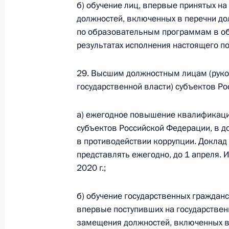
б) обучение лиц, впервые принятых н
должностей, включенных в перечни до
по образовательным программам в об
Федеральный закон от 26.07.2026
результатах исполнения настоящего по
О внесении изменений в статьи 85 и 102 
кодекса Российской Федерации
29. Высшим должностным лицам (руко
26 июля 2026 года
государственной власти) субъектов Р
а) ежегодное повышение квалификаци
Федеральный закон от 26.07.2026
субъектов Российской Федерации, в д
в противодействии коррупции. Доклад 
О внесении изменений в Трудовой кодекс
представлять ежегодно, до 1 апреля. 
26 июля 2026 года
2020 г.;
б) обучение государственных граждан
Федеральный закон от 26.07.2026
впервые поступивших на государствен
замещения должностей, включенных в
О внесении изменений в Федеральный за