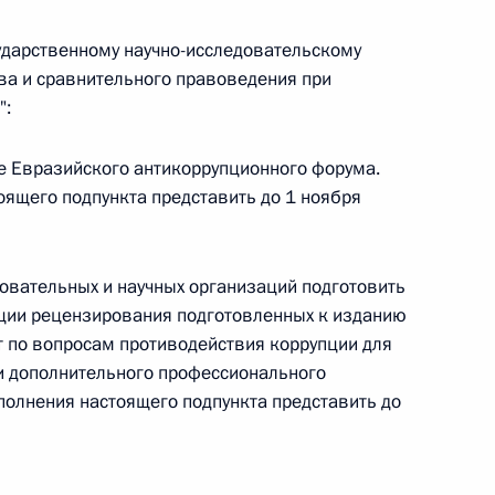
 г. № 264-ФЗ
ударственному научно-исследовательскому
ва и сравнительного правоведения при
ерального закона «Об актах гражданского состояния»
сти 13 статьи 3 Федерального закона «О внесении
":
х гражданского состояния“
е Евразийского антикоррупционного форума.
оящего подпункта представить до 1 ноября
 г. № 270-ФЗ
зовательных и научных организаций подготовить
ального закона «Об автономных учреждениях»
ции рецензирования подготовленных к изданию
т по вопросам противодействия коррупции для
и дополнительного профессионального
полнения настоящего подпункта представить до
 г. № 244-ФЗ
ельством Российской Федерации и Кабинетом