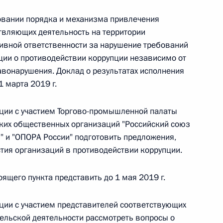
овании порядка и механизма привлечения
 г. № 266-ФЗ
твляющих деятельность на территории
 Российской Федерации «О защите прав потребителей»
ивной ответственности за нарушение требований
ии о противодействии коррупции независимо от
вонарушения. Доклад о результатах исполнения
1 марта 2019 г.
 г. № 247-ФЗ
ции с участием Торгово-промышленной палаты
екса Российской Федерации об административных
ких общественных организаций "Российский союз
 и "ОПОРА России" подготовить предложения,
тия организаций в противодействии коррупции.
оящего пункта представить до 1 мая 2019 г.
 г. № 245-ФЗ
ции с участием представителей соответствующих
ельством Российской Федерации и Правительством
ельской деятельности рассмотреть вопросы о
сфере деятельности с драгоценными металлами,