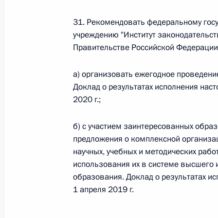
Федеральный закон от 26.07.2026
31. Рекомендовать федеральному гос
учреждению "Институт законодательст
О внесении изменений в статью 13–2 Фед
и признании утратившим силу пункта 1 ча
Правительстве Российской Федерации
изменений в Федеральный закон „Об акта
26 июля 2026 года
а) организовать ежегодное проведени
Доклад о результатах исполнения наст
2020 г.;
Федеральный закон от 26.07.2026
б) с участием заинтересованных обра
О внесении изменения в статью 10 Федер
предложения о комплексной организа
26 июля 2026 года
научных, учебных и методических рабо
использования их в системе высшего 
образования. Доклад о результатах ис
1 апреля 2019 г.
Федеральный закон от 26.07.2026
О ратификации Соглашения между Правит