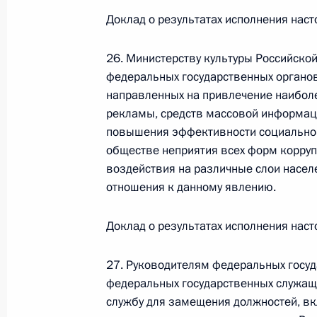
Доклад о результатах исполнения наст
Официальный портал правовой информации
prav
26. Министерству культуры Российско
федеральных государственных органов
направленных на привлечение наиболе
рекламы, средств массовой информац
повышения эффективности социально
26 июля 2026 года
обществе неприятия всех форм корруп
Федеральный закон от 26.07.2026
воздействия на различные слои насел
отношения к данному явлению.
О внесении изменений в статью 11 Федера
Федерального закона «Об образовании в
Доклад о результатах исполнения наст
26 июля 2026 года
27. Руководителям федеральных госуд
федеральных государственных служащи
Федеральный закон от 26.07.2026
службу для замещения должностей, вк