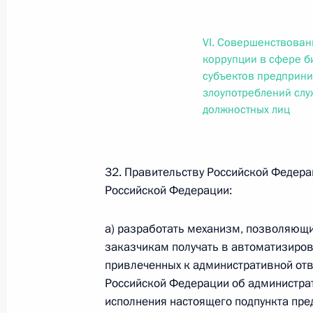
Министров Киргизской Республики о прав
по вопросам внутренних дел и миграции 
26 июля 2026 года
VI. Совершенствован
коррупции в сфере би
субъектов предприни
злоупотреблений сл
Федеральный закон от 26.07.2026
должностных лиц
О внесении изменений в Кодекс внутренн
Федерального закона «Об обеспечении ед
26 июля 2026 года
32. Правительству Российской Федера
Российской Федерации:
а) разработать механизм, позволяющ
Федеральный закон от 26.07.2026
заказчикам получать в автоматизиров
О внесении изменений в Кодекс Российс
привлеченных к административной отв
26 июля 2026 года
Российской Федерации об администрат
исполнения настоящего подпункта пред