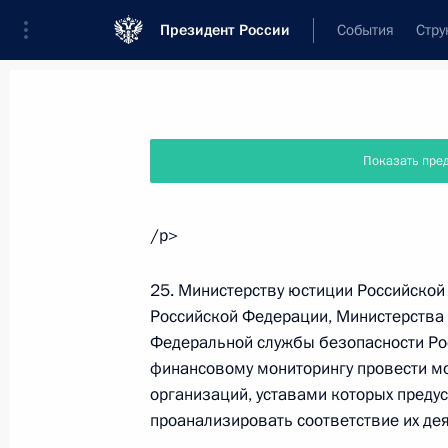
Президент России
События
Стру
Новости
Поручения Президента
Банк
Показать пре
Название документа или его номер
/p>
Текст в документе
25. Министерству юстиции Российской
Российской Федерации, Министерства 
Федеральной службы безопасности Ро
Вид документа
финансовому мониторингу провести м
Все
организаций, уставами которых предус
проанализировать соответствие их де
Дата вступления в силу...
или 