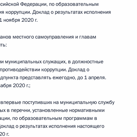
сийской Федерации, по образовательным
я коррупции. Доклад о результатах исполнения
1 ноября 2020 г.
анов местного самоуправления и главам
 г. № 267-ФЗ
ть:
льного закона «О благотворительной деятельности
и муниципальных служащих, в должностные
 противодействии коррупции. Доклад о
дпункта представлять ежегодно, до 1 апреля.
абря 2020 г.;
 г. № 251-ФЗ
 впервые поступивших на муниципальную службу
с Российской Федерации и статьи 31 и 151 Уголовно-
ых в перечни, установленные нормативными
дерации
ации, по образовательным программам в
Доклад о результатах исполнения настоящего
0 г.