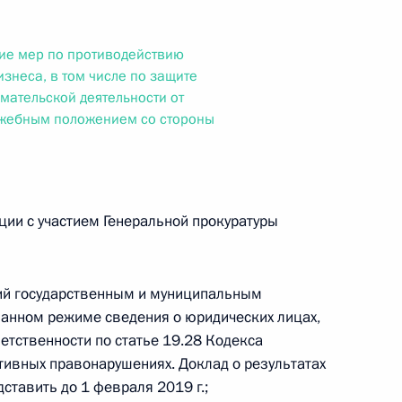
овом статусе представительств компетентных органов
в Российской Федерации и Киргизской Республике
ие мер по противодействию
знеса, в том числе по защите
мательской деятельности от
ужебным положением со стороны
 г. № 252-ФЗ
его водного транспорта Российской Федерации и статью 1
инства измерений»
ции с участием Генеральной прокуратуры
ий государственным и муниципальным
 г. № 250-ФЗ
анном режиме сведения о юридических лицах,
кой Федерации об административных правонарушениях
етственности по статье 19.28 Кодекса
ивных правонарушениях. Доклад о результатах
ставить до 1 февраля 2019 г.;