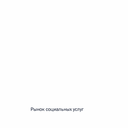
 г. № 264-ФЗ
ерального закона «Об актах гражданского состояния»
сти 13 статьи 3 Федерального закона «О внесении
х гражданского состояния“
 г. № 270-ФЗ
ального закона «Об автономных учреждениях»
Рынок социальных услуг
 г. № 244-ФЗ
ельством Российской Федерации и Кабинетом