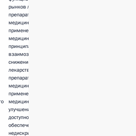
рынков лекарственных
препаратов для
медицинского
применения и рынков
медицинских изделий на
принципах
взаимозаменяемости;
снижение цен на
лекарственные
препараты для
медицинского
применения и
го
медицинские изделия,
улучшение их
доступности для граждан;
обеспечение
недискриминационного