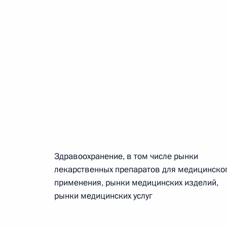
 г. № 267-ФЗ
льного закона «О благотворительной деятельности
 г. № 251-ФЗ
Здравоохранение, в том числе рынки
лекарственных препаратов для медицинско
с Российской Федерации и статьи 31 и 151 Уголовно-
дерации
применения, рынки медицинских изделий,
рынки медицинских услуг