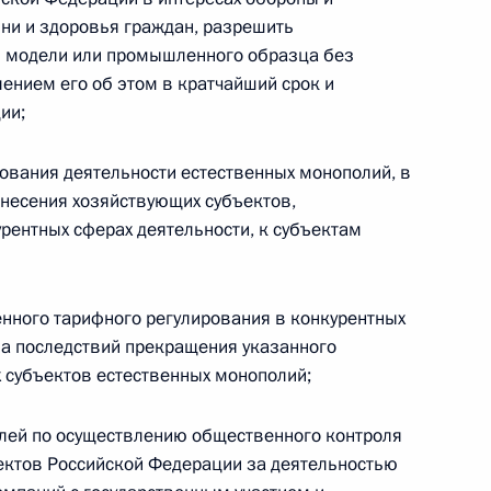
Найти документ
зни и здоровья граждан, разрешить
й модели или промышленного образца без
ением его об этом в кратчайший срок и
o.gov.ru
ии;
ования деятельности естественных монополий, в
несения хозяйствующих субъектов,
рентных сферах деятельности, к субъектам
 г. № 259-ФЗ
льного закона «О статусе военнослужащих» и статью 86
енного тарифного регулирования в конкурентных
 Российской Федерации»
за последствий прекращения указанного
 субъектов естественных монополий;
елей по осуществлению общественного контроля
 г. № 265-ФЗ
ектов Российской Федерации за деятельностью