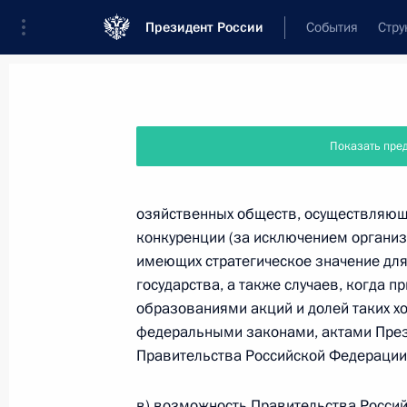
Президент России
События
Стру
Новости
Поручения Президента
Банк
Показать пре
Название документа или его номер
озяйственных обществ, осуществляющи
конкуренции (за исключением организ
Текст в документе
имеющих стратегическое значение для
государства, а также случаев, когда 
образованиями акций и долей таких х
Вид документа
федеральными законами, актами През
Все
Правительства Российской Федерации
Дата вступления в силу...
или 
в) возможность Правительства Россий