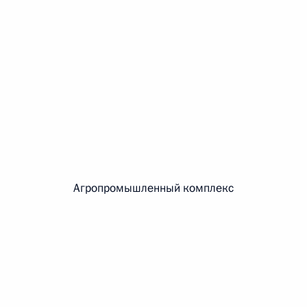
овом статусе представительств компетентных органов
в Российской Федерации и Киргизской Республике
 г. № 252-ФЗ
его водного транспорта Российской Федерации и статью 1
инства измерений»
Агропромышленный комплекс
 г. № 250-ФЗ
кой Федерации об административных правонарушениях