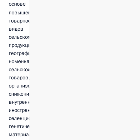
основе
повышение уровня
товарности основных
видов
сельскохозяйственной
продукции, расширение
географии поставок и
номенклатуры
сельскохозяйственных
товаров, реализуемых на
организованных торгах,
снижение зависимости
внутреннего рынка от
иностранного
селекционного и
генетического
материалов и связанных