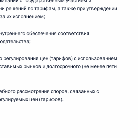
омпаний с государственным участием и
ального закона «О персональных данных» и отдельные
ии решений по тарифам, а также при утверждении
ации
за их исполнением;
нутреннего обеспечения соответствия
одательства;
 г. № 256-ФЗ
го регулирования цен (тарифов) с использованием
кон «О присяжных заседателях федеральных судов общей
ставимых рынков и долгосрочного (не менее пяти
ебного рассмотрения споров, связанных с
гулируемых цен (тарифов).
 г. № 263-ФЗ
ального закона «О государственной регистрации