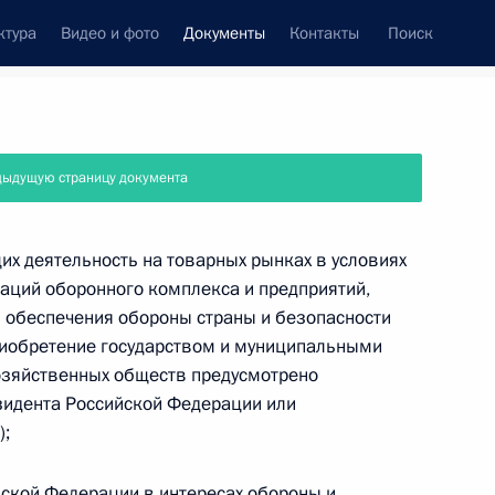
ктура
Видео и фото
Документы
Контакты
Поиск
 документов
Справка
Конституция России
дыдущую страницу документа
х деятельность на товарных рынках в условиях
аций оборонного комплекса и предприятий,
 обеспечения обороны страны и безопасности
приобретение государством и муниципальными
озяйственных обществ предусмотрено
идента Российской Федерации или
);
дата принятия
ской Федерации в интересах обороны и