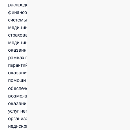
распределения
финансовых средств
системы обязательного
медицинского
страхования за оплату
медицинских услуг,
оказанных гражданам в
рамках программы
гарантий бесплатного
оказания медицинской
помощи
обеспечение
возможности участия в
оказании социальных
услуг негосударственным
организациям на
недискриминационной