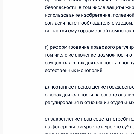
безопасности, в том числе защиты жи
использование изобретения, полезно
согласия патентообладателя с уведомл
Официальный портал правовой информации
prav
выплатой ему соразмерной компенсац
г) реформирование правового регулир
том числе исключение возможности от
26 июля 2026 года
осуществляющих деятельность в конку
естественных монополий;
Федеральный закон от 26.07.2026
О внесении изменений в статью 11 Федера
д) поэтапное прекращение государств
Федерального закона «Об образовании в
сферах деятельности на основе анали
26 июля 2026 года
регулирования в отношении отдельных
е) закрепление прав совета потребит
Федеральный закон от 26.07.2026
на федеральном уровне и уровне субъ