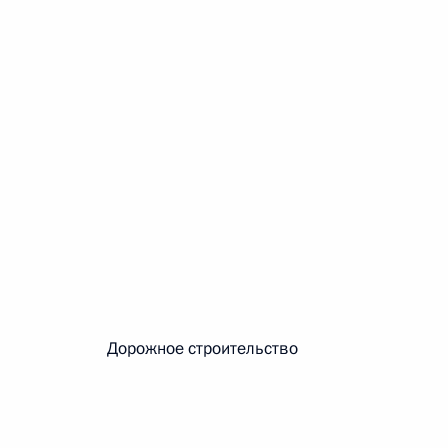
 г. № 266-ФЗ
 Российской Федерации «О защите прав потребителей»
 г. № 247-ФЗ
екса Российской Федерации об административных
Дорожное строительство
 г. № 245-ФЗ
ельством Российской Федерации и Правительством
сфере деятельности с драгоценными металлами,