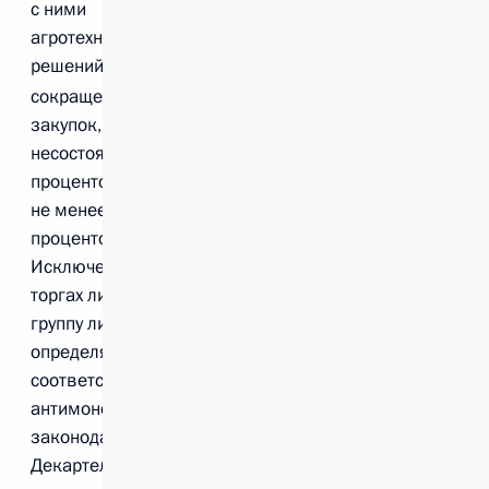
с ними
агротехнологических
решений
сокращение доли
закупок, признанных
несостоявшимися, с 30
процентов в 2017 году
не менее чем на 5
процентов в год.
Исключение участия в
торгах лиц, входящих в
группу лиц,
определяемую в
соответствии с
антимонопольным
законодательством.
Декартелизация сферы