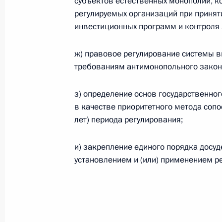
субъектов естественных монополий, к
О внесении изменений в статью 12 Федер
регулируемых организаций при принят
законодательные акты Российской Федер
инвестиционных программ и контроля 
26 июля 2026 года
ж) правовое регулирование системы в
требованиям антимонопольного закон
Федеральный закон от 26.07.2026
з) определение основ государственно
О внесении изменений в Федеральный за
юрисдикции в Российской Федерации»
в качестве приоритетного метода сопо
лет) периода регулирования;
26 июля 2026 года
и) закрепление единого порядка досуд
установлением и (или) применением ре
Федеральный закон от 26.07.2026
О внесении изменений в статью 12 Федер
недвижимости»
26 июля 2026 года