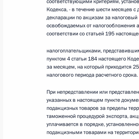
соответствующими критериям, установ
Кодекса, - в течение шести месяцев с
декларации по акцизам за налоговый 
Официальный портал правовой информации
prav
освобождаемых от налогообложения а
соответствии со статьей 195 настояще
налогоплательщиками, представившим
пунктом 4 статьи 184 настоящего Коде
26 июля 2026 года
за месяцем, на который приходится 25
Федеральный закон от 26.07.2026
налогового периода расчетного срока.
О внесении изменений в статью 11 Федера
При непредставлении или представлен
Федерального закона «Об образовании в
указанных в настоящем пункте докум
26 июля 2026 года
подакцизных товаров за пределы терр
таможенной процедурой экспорта, ак
уплачивается в порядке, установленн
Федеральный закон от 26.07.2026
подакцизными товарами на территори