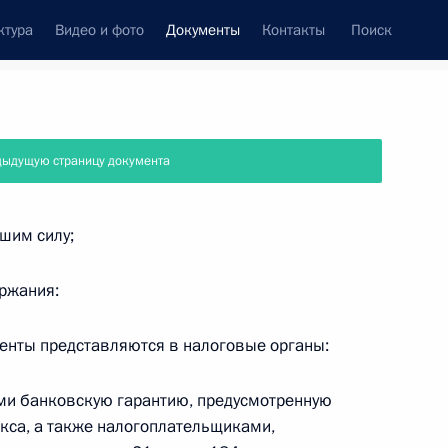
ктура
Видео и фото
Документы
Контакты
Поиск
 документов
Справка
Конституция России
дыдущую страницу документа
шим силу;
ржания:
енты представляются в налоговые органы:
и банковскую гарантию, предусмотренную
екса, а также налогоплательщиками,
дата принятия