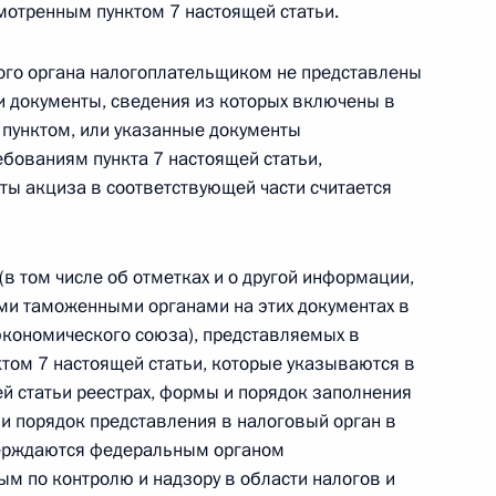
мотренным пунктом 7 настоящей статьи.
 г. № 264-ФЗ
вого органа налогоплательщиком не представлены
ерального закона «Об актах гражданского состояния»
ьи документы, сведения из которых включены в
сти 13 статьи 3 Федерального закона «О внесении
х гражданского состояния“
пунктом, или указанные документы
ебованиям пункта 7 настоящей статьи,
ты акциза в соответствующей части считается
 г. № 270-ФЗ
(в том числе об отметках и о другой информации,
ального закона «Об автономных учреждениях»
ми таможенными органами на этих документах в
экономического союза), представляемых в
ктом 7 настоящей статьи, которые указываются в
й статьи реестрах, формы и порядок заполнения
 и порядок представления в налоговый орган в
 г. № 244-ФЗ
верждаются федеральным органом
ым по контролю и надзору в области налогов и
ельством Российской Федерации и Кабинетом