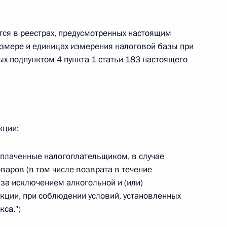
овом статусе представительств компетентных органов
в Российской Федерации и Киргизской Республике
тся в реестрах, предусмотренных настоящим
змере и единицах измерения налоговой базы при
х подпунктом 4 пункта 1 статьи 183 настоящего
 г. № 252-ФЗ
его водного транспорта Российской Федерации и статью 1
инства измерений»
кции:
уплаченные налогоплательщиком, в случае
 г. № 250-ФЗ
варов (в том числе возврата в течение
, за исключением алкогольной и (или)
кой Федерации об административных правонарушениях
ции, при соблюдении условий, установленных
са.";