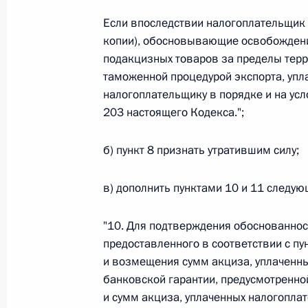
О внесении изменений в статью 12 Федер
законодательные акты Российской Федер
Если впоследствии налогоплательщик 
копии), обосновывающие освобождени
26 июля 2026 года
подакцизных товаров за пределы терр
таможенной процедурой экспорта, уп
налогоплательщику в порядке и на усл
Федеральный закон от 26.07.2026
203 настоящего Кодекса.";
О внесении изменений в Федеральный за
юрисдикции в Российской Федерации»
б) пункт 8 признать утратившим силу;
26 июля 2026 года
в) дополнить пунктами 10 и 11 следу
"10. Для подтверждения обоснованнос
Федеральный закон от 26.07.2026
предоставленного в соответствии с пун
О внесении изменений в статью 12 Федер
и возмещения сумм акциза, уплаченны
недвижимости»
банковской гарантии, предусмотренной
26 июля 2026 года
и сумм акциза, уплаченных налогопла