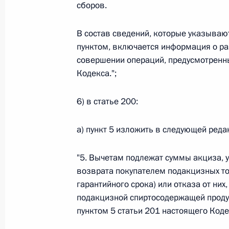
Министров Киргизской Республики о прав
сборов.
по вопросам внутренних дел и миграции 
26 июля 2026 года
В состав сведений, которые указываю
пунктом, включается информация о ра
совершении операций, предусмотренны
Кодекса.";
Федеральный закон от 26.07.2026
О внесении изменений в Кодекс внутренн
6) в статье 200:
Федерального закона «Об обеспечении ед
26 июля 2026 года
а) пункт 5 изложить в следующей реда
"5. Вычетам подлежат суммы акциза, 
Федеральный закон от 26.07.2026
возврата покупателем подакцизных то
гарантийного срока) или отказа от них
О внесении изменений в Кодекс Российс
подакцизной спиртосодержащей продук
26 июля 2026 года
пунктом 5 статьи 201 настоящего Кодек