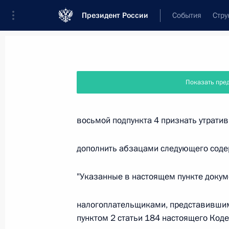
Президент России
События
Стру
Новости
Поручения Президента
Банк
Показать пре
Название документа или его номер
восьмой подпункта 4 признать утратив
Текст в документе
дополнить абзацами следующего соде
"Указанные в настоящем пункте докум
Вид документа
Все
налогоплательщиками, представившим
пунктом 2 статьи 184 настоящего Код
Дата вступления в силу...
или 