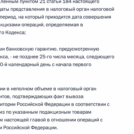
ленным пунктом 21 статьи 184 настоящего
Найти документ
 даты представления в налоговый орган налоговой
период, на который приходится дата совершения
o.gov.ru
кцизами операций, определяемая в
го Кодекса;
и банковскую гарантию, предусмотренную
кса, - не позднее 25-го числа месяца, следующего
0-й календарный день с начала первого
 г. № 259-ФЗ
льного закона «О статусе военнослужащих» и статью 86
ии в неполном объеме в налоговый орган
 Российской Федерации»
ентов, подтверждающих факт вывоза
итории Российской Федерации в соответствии с
циз по указанным подакцизным товарам
ом настоящей главой в отношении операций с
 г. № 265-ФЗ
и Российской Федерации.