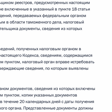
льщиком реестров, предусмотренных настоящим
не включенные в указанный в пункте 18 статьи
едений, передаваемых федеральным органом
ым в области таможенного дела, налоговый
ательщика документы, сведения из которых
 г. № 267-ФЗ
льного закона «О благотворительной деятельности
ведений, полученных налоговым органом в
5 настоящего Кодекса, сведениям, содержащимся
им пунктом, налоговый орган вправе истребовать
тверждающие сведения, по которым выявлены
 г. № 251-ФЗ
с Российской Федерации и статьи 31 и 151 Уголовно-
аном документов, сведения из которых включены
дерации
м пунктом, копии указанных документов
 течение 20 календарных дней с даты получения
вого органа. Представленные документы должны