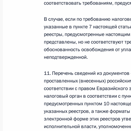
соответствовать требованиям, предус
Федеральный закон от 26.07.2026
В случае, если по требованию налого
О внесении изменений в статью 13–2 Фед
указанные в пункте 7 настоящей стат
и признании утратившим силу пункта 1 ча
изменений в Федеральный закон „Об акта
реестры, предусмотренные настоящим 
представлены, но не соответствуют тр
26 июля 2026 года
обоснованность освобождения от упла
неподтвержденной.
Федеральный закон от 26.07.2026
11. Перечень сведений из документов 
О внесении изменения в статью 10 Федер
проставленных (внесенных) российски
соответствии с правом Евразийского 
26 июля 2026 года
налоговый орган в соответствии с пун
предусмотренных пунктом 10 настояще
указанных реестров, а также форматы
Федеральный закон от 26.07.2026
электронной форме этих реестров ут
исполнительной власти, уполномоченн
О ратификации Соглашения между Правит