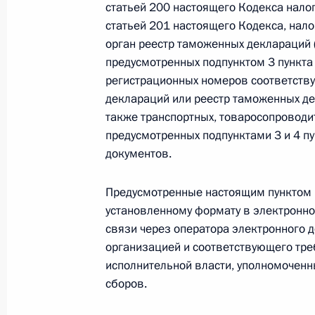
статьей 200 настоящего Кодекса нало
статьей 201 настоящего Кодекса, нал
орган реестр таможенных деклараций 
Федеральный закон от 26.07.2026
предусмотренных подпунктом 3 пункта 
О внесении изменений в статьи 85 и 102 
регистрационных номеров соответств
кодекса Российской Федерации
деклараций или реестр таможенных де
26 июля 2026 года
также транспортных, товаросопроводит
предусмотренных подпунктами 3 и 4 пу
документов.
Федеральный закон от 26.07.2026
Предусмотренные настоящим пунктом 
О внесении изменений в Трудовой кодекс
установленному формату в электронн
26 июля 2026 года
связи через оператора электронного 
организацией и соответствующего тр
исполнительной власти, уполномоченн
сборов.
Федеральный закон от 26.07.2026
О внесении изменений в Федеральный за