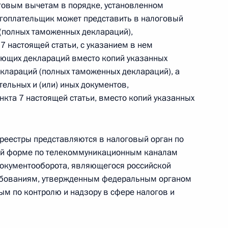
говым вычетам в порядке, установленном
огоплательщик может представить в налоговый
(полных таможенных деклараций),
 г. № 242-ФЗ
7 настоящей статьи, с указанием в нем
части первой и статью 227–1 части второй Налогового
ующих деклараций вместо копий указанных
клараций (полных таможенных деклараций), а
ельных и (или) иных документов,
нкта 7 настоящей статьи, вместо копий указанных
 г. № 246-ФЗ
реестры представляются в налоговый орган по
 Российской Федерации
ой форме по телекоммуникационным каналам
документооборота, являющегося российской
ебованиям, утвержденным федеральным органом
ым по контролю и надзору в сфере налогов и
 г. № 268-ФЗ
кон «О пробации в Российской Федерации»