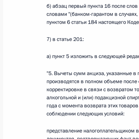
б) абзац первый пункта 16 после сло
Федеральный закон от 26.07.2026
словами "(банком-гарантом в случаях,
пунктом 6 статьи 184 настоящего Коде
О внесении изменения в статью 6 Закона
26 июля 2026 года
7) в статье 201:
а) пункт 5 изложить в следующей реда
Федеральный закон от 26.07.2026
"5. Вычеты сумм акциза, указанные в 
О внесении изменений в статью 9.21 Код
производятся в полном объеме после 
правонарушениях
корректировке в связи с возвратом то
26 июля 2026 года
алкогольной и (или) подакцизной спир
года с момента возврата этих товаров
соблюдении следующих условий:
Федеральный закон от 26.07.2026
представление налогоплательщиком в
О ратификации Соглашения между Правит
Республики Беларусь о сотрудничестве в 
документов, подтверждающих факт во