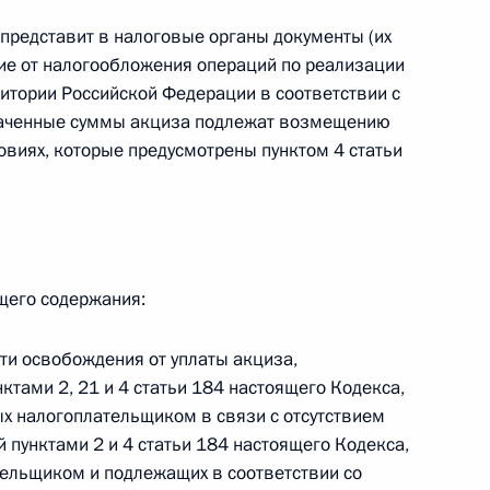
ального закона «О персональных данных» и отдельные
ации
представит в налоговые органы документы (их
е от налогообложения операций по реализации
итории Российской Федерации в соответствии с
лаченные суммы акциза подлежат возмещению
овиях, которые предусмотрены пунктом 4 статьи
 г. № 256-ФЗ
кон «О присяжных заседателях федеральных судов общей
ющего содержания:
ти освобождения от уплаты акциза,
 г. № 263-ФЗ
ктами 2, 21 и 4 статьи 184 настоящего Кодекса,
ального закона «О государственной регистрации
х налогоплательщиком в связи с отсутствием
 пунктами 2 и 4 статьи 184 настоящего Кодекса,
тельщиком и подлежащих в соответствии со