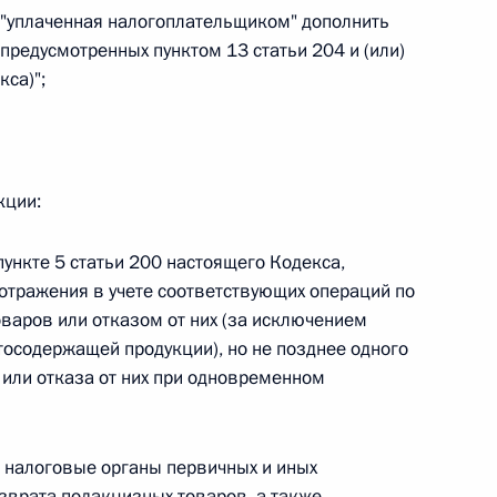
в "уплаченная налогоплательщиком" дополнить
 г. № 266-ФЗ
 предусмотренных пунктом 13 статьи 204 и (или)
кса)";
 Российской Федерации «О защите прав потребителей»
кции:
 г. № 247-ФЗ
пункте 5 статьи 200 настоящего Кодекса,
екса Российской Федерации об административных
отражения в учете соответствующих операций по
варов или отказом от них (за исключением
тосодержащей продукции), но не позднее одного
 или отказа от них при одновременном
 г. № 245-ФЗ
 налоговые органы первичных и иных
ельством Российской Федерации и Правительством
сфере деятельности с драгоценными металлами,
зврата подакцизных товаров, а также