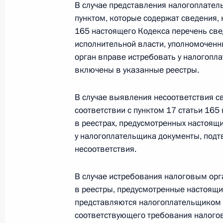
В случае представления налогоплате
26 июля 2026 года
пунктом, которые содержат сведения, 
165 настоящего Кодекса перечень св
исполнительной власти, уполномоченн
орган вправе истребовать у налогопл
Федеральный закон от 26.07.2026
включены в указанные реестры.
О внесении изменения в статью 2 Федера
и добровольчестве (волонтерстве)»
В случае выявления несоответствия с
26 июля 2026 года
соответствии с пунктом 17 статьи 16
в реестрах, предусмотренных настоящ
у налогоплательщика документы, под
несоответствия.
Федеральный закон от 26.07.2026
О внесении изменений в Уголовный кодек
В случае истребования налоговым орг
процессуального кодекса Российской Фе
в реестры, предусмотренные настоящи
26 июля 2026 года
представляются налогоплательщиком в
соответствующего требования налого