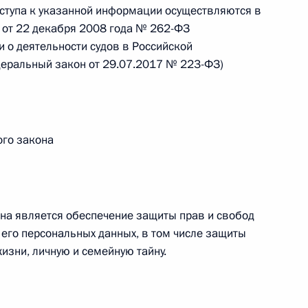
оступа к указанной информации осуществляются в
 от 22 декабря 2008 года № 262-ФЗ
 г. № 266-ФЗ
 о деятельности судов в Российской
 Российской Федерации «О защите прав потребителей»
деральный закон от 29.07.2017 № 223-ФЗ)
ого закона
 г. № 247-ФЗ
екса Российской Федерации об административных
на является обеспечение защиты прав и свобод
 его персональных данных, в том числе защиты
изни, личную и семейную тайну.
 г. № 245-ФЗ
ельством Российской Федерации и Правительством
сфере деятельности с драгоценными металлами,