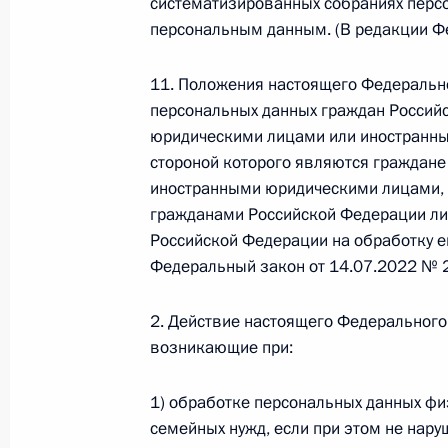
систематизированных собраниях персон
персональным данным. (В редакции Ф
Федеральный закон от 26.07.2026
О внесении изменений в статью 13–2 Фед
11. Положения настоящего Федеральн
и признании утратившим силу пункта 1 ча
персональных данных граждан Россий
изменений в Федеральный закон „Об акта
юридическими лицами или иностранны
26 июля 2026 года
стороной которого являются граждане
иностранными юридическими лицами,
гражданами Российской Федерации ли
Федеральный закон от 26.07.2026
Российской Федерации на обработку е
Федеральный закон от 14.07.2022 № 
О внесении изменения в статью 10 Федер
26 июля 2026 года
2. Действие настоящего Федерального
возникающие при:
Федеральный закон от 26.07.2026
1) обработке персональных данных фи
семейных нужд, если при этом не нар
О ратификации Соглашения между Правит