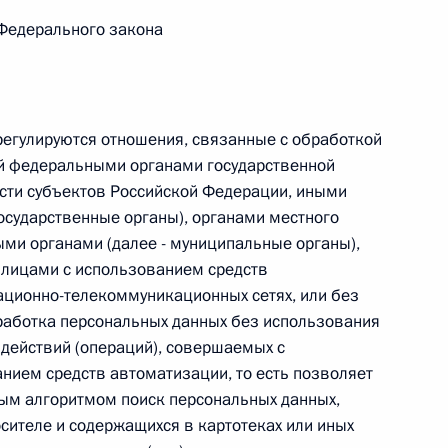
 Федерального закона
 г. № 267-ФЗ
егулируются отношения, связанные с обработкой
льного закона «О благотворительной деятельности
й федеральными органами государственной
асти субъектов Российской Федерации, иными
осударственные органы), органами местного
ми органами (далее - муниципальные органы),
лицами с использованием средств
ационно-телекоммуникационных сетях, или без
 г. № 251-ФЗ
бработка персональных данных без использования
с Российской Федерации и статьи 31 и 151 Уголовно-
у действий (операций), совершаемых с
дерации
ием средств автоматизации, то есть позволяет
ным алгоритмом поиск персональных данных,
ителе и содержащихся в картотеках или иных