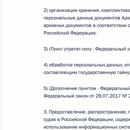
Министров Киргизской Республики о прав
по вопросам внутренних дел и миграции 
2) организации хранения, комплектов
персональные данные документов Архи
26 июля 2026 года
архивных документов в соответствии 
Российской Федерации;
Федеральный закон от 26.07.2026
3) (Пункт утратил силу - Федеральный
О внесении изменений в Кодекс внутренн
Федерального закона «Об обеспечении ед
4) обработке персональных данных, о
26 июля 2026 года
составляющим государственную тайну
5) (Дополнение пунктом - Федеральный
Федеральный закон от 29.07.2017 № 
Федеральный закон от 26.07.2026
О внесении изменений в Кодекс Российс
3. Предоставление, распространение, 
26 июля 2026 года
судов в Российской Федерации, содер
использование информационных сист