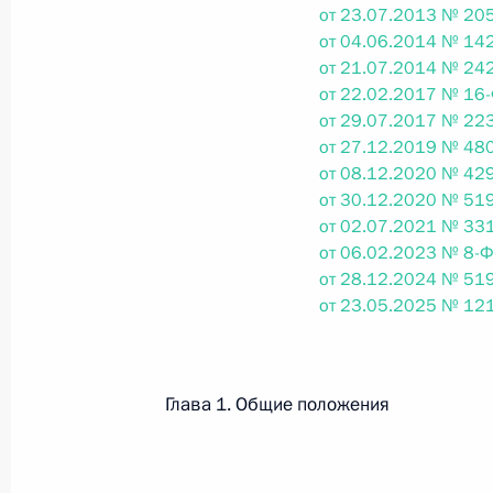
от 23.07.2013 № 205
от 04.06.2014 № 142
от 21.07.2014 № 242
Федеральный закон от 26.07.2026
от 22.02.2017 № 16-
О внесении изменений в статьи 85 и 102 
от 29.07.2017 № 223
кодекса Российской Федерации
от 27.12.2019 № 480
26 июля 2026 года
от 08.12.2020 № 429
от 30.12.2020 № 519
от 02.07.2021 № 331
от 06.02.2023 № 8-Ф
Федеральный закон от 26.07.2026
от 28.12.2024 № 519
от 23.05.2025 № 121
О внесении изменений в Трудовой кодекс
26 июля 2026 года
Глава 1. Общие положения
Федеральный закон от 26.07.2026
О внесении изменений в Федеральный за