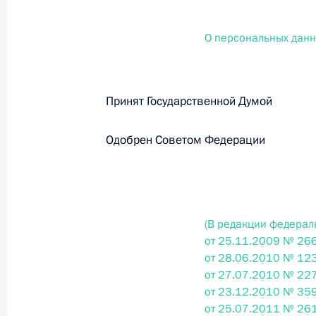
О внесении изменений в статью 12 Федер
законодательные акты Российской Федер
О персональных дан
26 июля 2026 года
Принят Государственной Думо
Федеральный закон от 26.07.2026
О внесении изменений в Федеральный за
Одобрен Советом Федерации
юрисдикции в Российской Федерации»
26 июля 2026 года
(В редакции федерал
Федеральный закон от 26.07.2026
от 25.11.2009 № 266
от 28.06.2010 № 123
О внесении изменений в статью 12 Федер
от 27.07.2010 № 227
недвижимости»
от 23.12.2010 № 359
26 июля 2026 года
от 25.07.2011 № 261