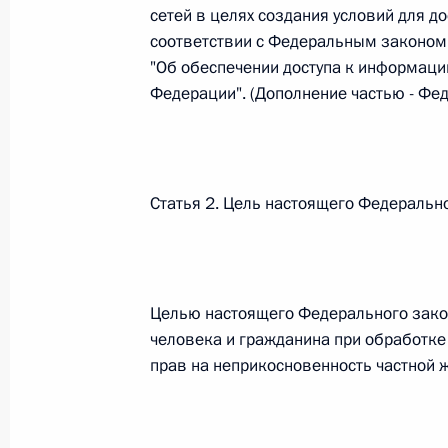
сетей в целях создания условий для д
соответствии с Федеральным законом
Федеральный закон от 26.07.2026
"Об обеспечении доступа к информации
О внесении изменения в статью 6 Закона
Федерации". (Дополнение частью - Фе
26 июля 2026 года
Статья 2. Цель настоящего Федеральн
Федеральный закон от 26.07.2026
О внесении изменений в статью 9.21 Код
правонарушениях
26 июля 2026 года
Целью настоящего Федерального зако
человека и гражданина при обработке
прав на неприкосновенность частной ж
Федеральный закон от 26.07.2026
О ратификации Соглашения между Правит
Республики Беларусь о сотрудничестве в 