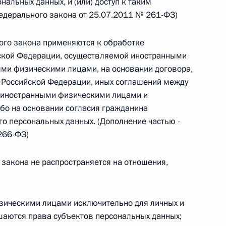
альных данных, и (или) доступ к таким
едерального закона от 25.07.2011 № 261-ФЗ)
 г. № 264-ФЗ
ерального закона «Об актах гражданского состояния»
ого закона применяются к обработке
сти 13 статьи 3 Федерального закона «О внесении
ской Федерации, осуществляемой иностранными
х гражданского состояния“
ми физическими лицами, на основании договора,
 Российской Федерации, иных соглашений между
 иностранными физическими лицами и
бо на основании согласия гражданина
 г. № 270-ФЗ
го персональных данных. (Дополнение частью -
266-ФЗ)
ального закона «Об автономных учреждениях»
 закона не распространяется на отношения,
 г. № 244-ФЗ
зическими лицами исключительно для личных и
ушаются права субъектов персональных данных;
ельством Российской Федерации и Кабинетом