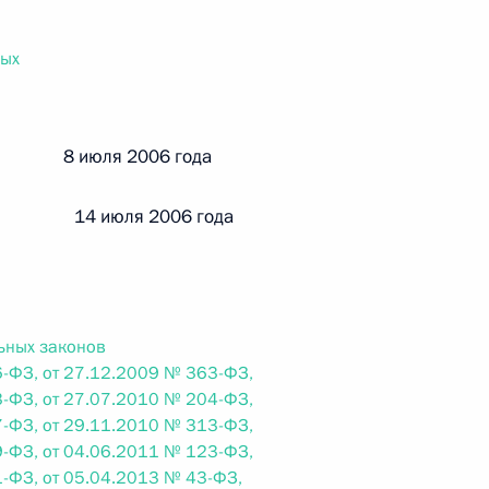
ального закона «О персональных данных» и отдельные
ации
ных
й 8 июля 2006 года
 г. № 256-ФЗ
кон «О присяжных заседателях федеральных судов общей
 14 июля 2006 года
ьных законов
 г. № 263-ФЗ
-ФЗ, от 27.12.2009 № 363-ФЗ,
-ФЗ, от 27.07.2010 № 204-ФЗ,
ального закона «О государственной регистрации
-ФЗ, от 29.11.2010 № 313-ФЗ,
-ФЗ, от 04.06.2011 № 123-ФЗ,
-ФЗ, от 05.04.2013 № 43-ФЗ,