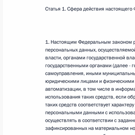
Статья 1. Сфера действия настоящего
26 июля 2026 года
Федеральный закон от 26.07.2026
1. Настоящим Федеральным законом р
О внесении изменения в статью 2 Федера
персональных данных, осуществляемо
и добровольчестве (волонтерстве)»
власти, органами государственной вл
26 июля 2026 года
государственными органами (далее - г
самоуправления, иными муниципальны
юридическими лицами и физическими 
автоматизации, в том числе в информ
Федеральный закон от 26.07.2026
использования таких средств, если о
О внесении изменений в Уголовный кодек
таких средств соответствует характер
процессуального кодекса Российской Фе
персональными данными с использован
26 июля 2026 года
осуществлять в соответствии с задан
зафиксированных на материальном нос