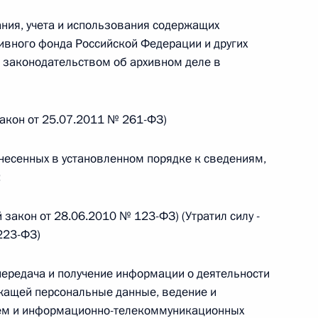
овом статусе представительств компетентных органов
в Российской Федерации и Киргизской Республике
ания, учета и использования содержащих
вного фонда Российской Федерации и других
с законодательством об архивном деле в
 г. № 252-ФЗ
 закон от 25.07.2011 № 261-ФЗ)
его водного транспорта Российской Федерации и статью 1
инства измерений»
тнесенных в установленном порядке к сведениям,
;
 закон от 28.06.2010 № 123-ФЗ) (Утратил силу -
223-ФЗ)
 г. № 250-ФЗ
кой Федерации об административных правонарушениях
передача и получение информации о деятельности
жащей персональные данные, ведение и
ем и информационно-телекоммуникационных