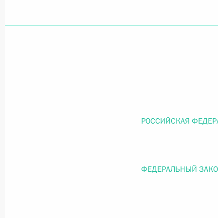
Официальный портал правовой информации
prav
26 июля 2026 года
Федеральный закон от 26.07.2026
РОССИЙСКАЯ ФЕДЕР
О внесении изменений в статью 11 Федера
Федерального закона «Об образовании в
26 июля 2026 года
ФЕДЕРАЛЬНЫЙ ЗАК
Федеральный закон от 26.07.2026