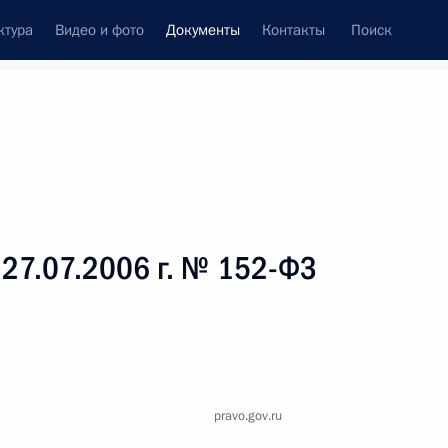
ктура
Видео и фото
Документы
Контакты
Поиск
 документов
Справка
Конституция России
 27.07.2006 г. № 152-ФЗ
pravo.gov.ru
дата принятия