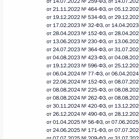
от 14.07.2022 № 259-ФЗ, от 14.07.20
от 21.11.2022 № 464-ФЗ, от 05.12.20
26 июля 2026 года
от 19.12.2022 № 534-ФЗ, от 29.12.20
от 17.02.2023 № 32-ФЗ, от 14.04.202
от 28.04.2023 № 152-ФЗ, от 28.04.20
Федеральный закон от 26.07.2026
от 13.06.2023 № 230-ФЗ, от 13.06.20
от 24.07.2023 № 364-ФЗ, от 31.07.20
О внесении изменения в статью 2 Федера
и добровольчестве (волонтерстве)»
от 04.08.2023 № 423-ФЗ, от 04.08.20
от 19.12.2023 № 596-ФЗ, от 25.12.20
26 июля 2026 года
от 06.04.2024 № 77-ФЗ, от 06.04.202
от 22.06.2024 № 152-ФЗ, от 08.07.20
от 08.08.2024 № 225-ФЗ, от 08.08.20
Федеральный закон от 26.07.2026
от 08.08.2024 № 262-ФЗ, от 08.08.20
О внесении изменений в Уголовный кодек
от 30.11.2024 № 420-ФЗ, от 13.12.20
процессуального кодекса Российской Фе
от 26.12.2024 № 490-ФЗ, от 28.12.20
от 01.04.2025 № 56-ФЗ, от 07.06.202
26 июля 2026 года
от 24.06.2025 № 171-ФЗ, от 07.07.20
от 07.07.2025 № 209-ФЗ, от 31.07.20