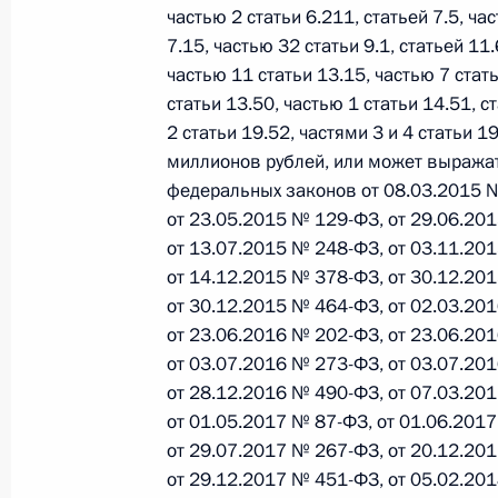
О внесении изменений в статью 12 Федер
частью 2 статьи 6.211, статьей 7.5, ча
законодательные акты Российской Федер
7.15, частью 32 статьи 9.1, статьей 11.
26 июля 2026 года
частью 11 статьи 13.15, частью 7 стать
статьи 13.50, частью 1 статьи 14.51, с
2 статьи 19.52, частями 3 и 4 статьи 
миллионов рублей, или может выражат
Федеральный закон от 26.07.2026
федеральных законов от 08.03.2015 №
О внесении изменений в Федеральный за
от 23.05.2015 № 129-ФЗ, от 29.06.20
юрисдикции в Российской Федерации»
от 13.07.2015 № 248-ФЗ, от 03.11.20
26 июля 2026 года
от 14.12.2015 № 378-ФЗ, от 30.12.20
от 30.12.2015 № 464-ФЗ, от 02.03.20
от 23.06.2016 № 202-ФЗ, от 23.06.20
от 03.07.2016 № 273-ФЗ, от 03.07.20
Федеральный закон от 26.07.2026
от 28.12.2016 № 490-ФЗ, от 07.03.20
О внесении изменений в статью 12 Федер
от 01.05.2017 № 87-ФЗ, от 01.06.201
недвижимости»
от 29.07.2017 № 267-ФЗ, от 20.12.20
26 июля 2026 года
от 29.12.2017 № 451-ФЗ, от 05.02.20