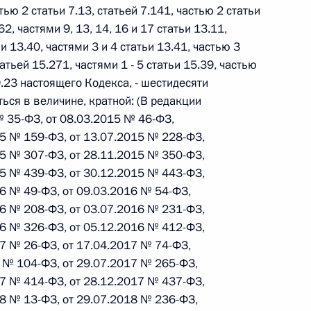
ального закона «О персональных данных» и отдельные
стью 2 статьи 7.13, статьей 7.141, частью 2 статьи
ации
62, частями 9, 13, 14, 16 и 17 статьи 13.11,
и 13.40, частями 3 и 4 статьи 13.41, частью 3
татьей 15.271, частями 1 - 5 статьи 15.39, частью
19.23 настоящего Кодекса, - шестидесяти
ься в величине, кратной: (В редакции
 г. № 256-ФЗ
 35-ФЗ, от 08.03.2015 № 46-ФЗ,
кон «О присяжных заседателях федеральных судов общей
15 № 159-ФЗ, от 13.07.2015 № 228-ФЗ,
15 № 307-ФЗ, от 28.11.2015 № 350-ФЗ,
15 № 439-ФЗ, от 30.12.2015 № 443-ФЗ,
16 № 49-ФЗ, от 09.03.2016 № 54-ФЗ,
16 № 208-ФЗ, от 03.07.2016 № 231-ФЗ,
16 № 326-ФЗ, от 05.12.2016 № 412-ФЗ,
 г. № 263-ФЗ
17 № 26-ФЗ, от 17.04.2017 № 74-ФЗ,
ального закона «О государственной регистрации
7 № 104-ФЗ, от 29.07.2017 № 265-ФЗ,
17 № 414-ФЗ, от 28.12.2017 № 437-ФЗ,
18 № 13-ФЗ, от 29.07.2018 № 236-ФЗ,