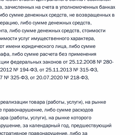
овом статусе представительств компетентных органов
, зачисленных на счета в уполномоченных банках
в Российской Федерации и Киргизской Республике
либо сумме денежных средств, не возвращенных в
ерацию, либо сумме денежных средств,
нта, либо сумме денежных средств, стоимости
оимости услуг имущественного характера,
 г. № 252-ФЗ
от имени юридического лица, либо сумме
афа, либо сумме расчета без применения
его водного транспорта Российской Федерации и статью 1
акции федеральных законов от 25.12.2008 № 280-
инства измерений»
1.2012 № 194-ФЗ, от 25.11.2013 № 315-ФЗ,
17 № 325-ФЗ, от 20.07.2020 № 218-ФЗ,
 г. № 250-ФЗ
реализации товара (работы, услуги), на рынке
е правонарушение, либо сумме расходов
кой Федерации об административных правонарушениях
ра (работы, услуги), на рынке которого
рушение, за календарный год, предшествующий
истративное правонарушение, либо за