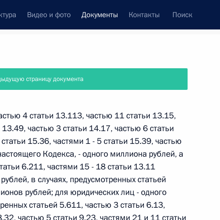
ктура
Видео и фото
Документы
Контакты
Поиск
 документов
Справка
Конституция России
дыдущую страницу документа
астью 4 статьи 13.113, частью 11 статьи 13.15,
 13.49, частью 3 статьи 14.17, частью 6 статьи
 статьи 15.36, частями 1 - 5 статьи 15.39, частью
 настоящего Кодекса, - одного миллиона рублей, а
татьи 6.211, частями 15 - 18 статьи 13.11
рублей, в случаях, предусмотренных статьей
лионов рублей; для юридических лиц - одного
ренных статьей 5.611, частью 3 статьи 6.13,
дата принятия
8.32, частью 5 статьи 9.23, частями 21 и 11 статьи