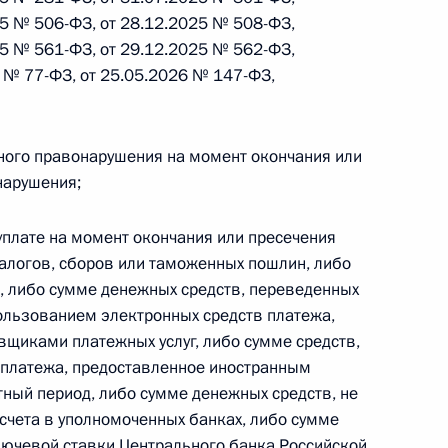
25 № 506-ФЗ, от 28.12.2025 № 508-ФЗ,
 г. № 264-ФЗ
25 № 561-ФЗ, от 29.12.2025 № 562-ФЗ,
ерального закона «Об актах гражданского состояния»
6 № 77-ФЗ, от 25.05.2026 № 147-ФЗ,
сти 13 статьи 3 Федерального закона «О внесении
х гражданского состояния“
ного правонарушения на момент окончания или
нарушения;
 г. № 270-ФЗ
уплате на момент окончания или пресечения
алогов, сборов или таможенных пошлин, либо
ального закона «Об автономных учреждениях»
, либо сумме денежных средств, переведенных
пользованием электронных средств платежа,
щиками платежных услуг, либо сумме средств,
 платежа, предоставленное иностранным
тный период, либо сумме денежных средств, не
 г. № 244-ФЗ
счета в уполномоченных банках, либо сумме
ельством Российской Федерации и Кабинетом
лючевой ставки Центрального банка Российской