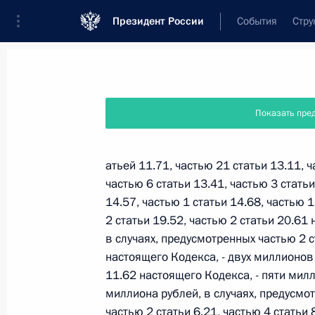
Президент России
События
Стру
Новости
Поручения Президента
Банк
Показать пре
Название документа или его номер
атьей 11.71, частью 21 статьи 13.11, ч
частью 6 статьи 13.41, частью 3 статьи
Текст в документе
14.57, частью 1 статьи 14.68, частью 1
2 статьи 19.52, частью 2 статьи 20.61
в случаях, предусмотренных частью 2 с
Вид документа
настоящего Кодекса, - двух миллионов 
Все
11.62 настоящего Кодекса, - пяти мил
миллиона рублей, в случаях, предусмот
Дата вступления в силу...
или 
частью 2 статьи 6.21, частью 4 статьи 