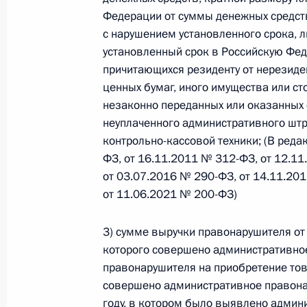
Министров Киргизской Республики о прав
Федерации от суммы денежных средств
по вопросам внутренних дел и миграции 
с нарушением установленного срока, 
26 июля 2026 года
установленный срок в Российскую Фед
причитающихся резиденту от нерезиде
ценных бумаг, иного имущества или ст
Федеральный закон от 26.07.2026
незаконно переданных или оказанных 
неуплаченного административного штр
О внесении изменений в Кодекс внутренн
контрольно-кассовой техники; (В ред
Федерального закона «Об обеспечении ед
ФЗ, от 16.11.2011 № 312-ФЗ, от 12.1
26 июля 2026 года
от 03.07.2016 № 290-ФЗ, от 14.11.20
от 11.06.2021 № 200-ФЗ)
Федеральный закон от 26.07.2026
3) сумме выручки правонарушителя от 
которого совершено административно
О внесении изменений в Кодекс Российс
правонарушителя на приобретение това
26 июля 2026 года
совершено административное правона
году, в котором было выявлено админ