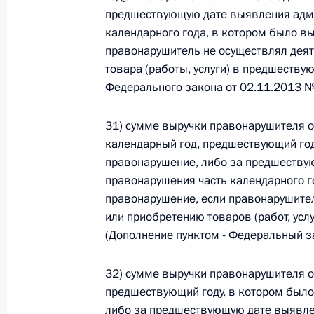
предшествующую дате выявления адми
Федеральный закон от 26.07.2026
календарного года, в котором было в
правонарушитель не осуществлял деят
О внесении изменения в статью 6 Закона
товара (работы, услуги) в предшеству
26 июля 2026 года
Федерального закона от 02.11.2013 
31) сумме выручки правонарушителя от
Федеральный закон от 26.07.2026
календарный год, предшествующий го
правонарушение, либо за предшеству
О внесении изменений в статью 9.21 Код
правонарушения часть календарного г
правонарушениях
правонарушение, если правонарушител
26 июля 2026 года
или приобретению товаров (работ, усл
(Дополнение пунктом - Федеральный з
Федеральный закон от 26.07.2026
32) сумме выручки правонарушителя о
предшествующий году, в котором был
О ратификации Соглашения между Правит
либо за предшествующую дате выявле
Республики Беларусь о сотрудничестве в 