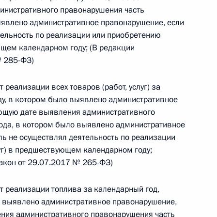
нистративного правонарушения часть
 г. № 266-ФЗ
ыявлено административное правонарушение, если
ельность по реализации или приобретению
 Российской Федерации «О защите прав потребителей»
ющем календарном году; (В редакции
№ 285-ФЗ)
 реализации всех товаров (работ, услуг) за
 г. № 247-ФЗ
ду, в котором было выявлено административное
ющую дате выявления административного
екса Российской Федерации об административных
ода, в котором было выявлено административное
ь не осуществлял деятельность по реализации
уг) в предшествующем календарном году;
акон от 29.07.2017 № 265-ФЗ)
 г. № 245-ФЗ
т реализации топлива за календарный год,
о выявлено административное правонарушение,
ельством Российской Федерации и Правительством
ния административного правонарушения часть
сфере деятельности с драгоценными металлами,