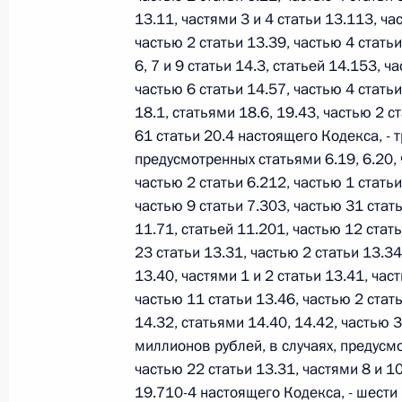
13.11, частями 3 и 4 статьи 13.113, ча
частью 2 статьи 13.39, частью 4 статьи
6, 7 и 9 статьи 14.3, статьей 14.153, ч
Официальный портал правовой информации
prav
частью 6 статьи 14.57, частью 4 статьи
18.1, статьями 18.6, 19.43, частью 2 с
61 статьи 20.4 настоящего Кодекса, - 
предусмотренных статьями 6.19, 6.20, ч
26 июля 2026 года
частью 2 статьи 6.212, частью 1 статьи
частью 9 статьи 7.303, частью 31 стать
Федеральный закон от 26.07.2026
11.71, статьей 11.201, частью 12 стать
О внесении изменений в статью 11 Федера
23 статьи 13.31, частью 2 статьи 13.34
Федерального закона «Об образовании в
13.40, частями 1 и 2 статьи 13.41, час
26 июля 2026 года
частью 11 статьи 13.46, частью 2 стать
14.32, статьями 14.40, 14.42, частью 3
миллионов рублей, в случаях, предусмо
частью 22 статьи 13.31, частями 8 и 10
Федеральный закон от 26.07.2026
19.710-4 настоящего Кодекса, - шести