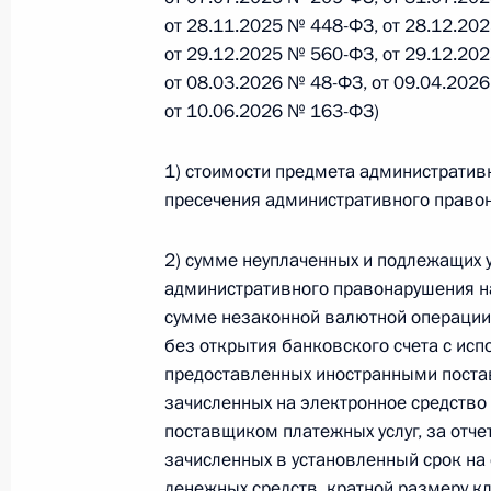
от 28.11.2025 № 448-ФЗ, от 28.12.20
Федеральный закон от 26.07.2026
от 29.12.2025 № 560-ФЗ, от 29.12.20
О внесении изменений в статью 13–2 Фед
от 08.03.2026 № 48-ФЗ, от 09.04.202
и признании утратившим силу пункта 1 ча
от 10.06.2026 № 163-ФЗ)
изменений в Федеральный закон „Об акта
26 июля 2026 года
1) стоимости предмета административ
пресечения административного право
Федеральный закон от 26.07.2026
2) сумме неуплаченных и подлежащих 
административного правонарушения н
О внесении изменения в статью 10 Федер
сумме незаконной валютной операции
26 июля 2026 года
без открытия банковского счета с ис
предоставленных иностранными постав
зачисленных на электронное средство
поставщиком платежных услуг, за отче
Федеральный закон от 26.07.2026
зачисленных в установленный срок на 
О ратификации Соглашения между Правит
денежных средств, кратной размеру к