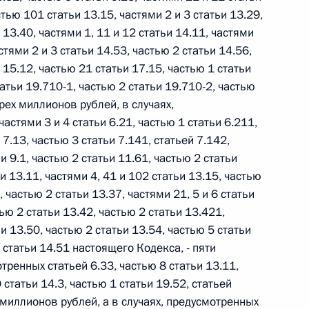
Найти документ
стью 101 статьи 13.15, частями 2 и 3 статьи 13.29,
 13.40, частями 1, 11 и 12 статьи 14.11, частями
астями 2 и 3 статьи 14.53, частью 2 статьи 14.56,
o.gov.ru
 15.12, частью 21 статьи 17.15, частью 1 статьи
татьи 19.710-1, частью 2 статьи 19.710-2, частью
трех миллионов рублей, в случаях,
астями 3 и 4 статьи 6.21, частью 1 статьи 6.211,
 7.13, частью 3 статьи 7.141, статьей 7.142,
и 9.1, частью 2 статьи 11.61, частью 2 статьи
 г. № 259-ФЗ
и 13.11, частями 4, 41 и 102 статьи 13.15, частью
льного закона «О статусе военнослужащих» и статью 86
, частью 2 статьи 13.37, частями 21, 5 и 6 статьи
 Российской Федерации»
тью 2 статьи 13.42, частью 2 статьи 13.421,
и 13.50, частью 2 статьи 13.54, частью 5 статьи
 статьи 14.51 настоящего Кодекса, - пяти
тренных статьей 6.33, частью 8 статьи 13.11,
 статьи 14.3, частью 1 статьи 19.52, статьей
 г. № 265-ФЗ
 миллионов рублей, а в случаях, предусмотренных