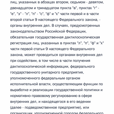
лиц, указанных в абзацах втором, седьмом - девятом,
двенадцатом и тринадцатом пункта "в", пунктах "г" -
"е", "з" - "л", "п" - "с", "ф" и "х" части первой и в части
второй статьи 9 настоящего Федерального закона, -
органы внутренних дел. В случаях, предусмотренных
законодательством Российской Федерации,
обязательная государственная дактилоскопическая
регистрация лиц, указанных в пунктах "л", "п", "ф" и "х"
части первой статьи 9 настоящего Федерального
закона, может проводиться органами внутренних дел
при содействии, в том числе в части получения
дактилоскопической информации, федерального
государственного унитарного предприятия,
уполномоченного федеральным органом
исполнительной власти, осуществляющим функции по
выработке и реализации государственной политики и
нормативно-правовому регулированию в сфере
внутренних дел, и находящегося в его ведении
(далее - подведомственное предприятие), или
организации, уполномоченной городом федерального