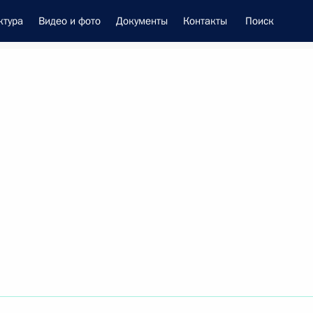
ктура
Видео и фото
Документы
Контакты
Поиск
енно-Морского Флота
 Совета Безопасности