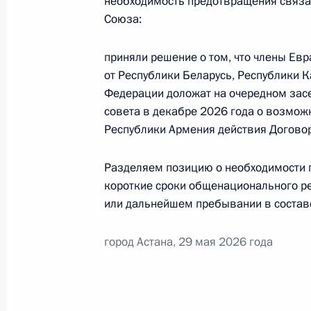
необходимость предотвращения связа
Президента в ДФО Юрием
Союза:
Трутневым
приняли решение о том, что члены Ев
6 августа 2026 года, 13:45
от Республики Беларусь, Республики 
Федерации доложат на очередном зас
совета в декабре 2026 года о возмож
Республики Армения действия Догово
Разделяем позицию о необходимости 
короткие сроки общенационального р
или дальнейшем пребывании в состав
город Астана, 29 мая 2026 года
Президент России