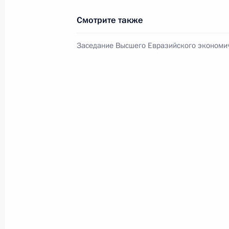
Смотрите также
Поздравление с Днём строителя
Заседание Высшего Евразийского экономич
9 августа 2026 года, 00:00
Телефонный разговор с командир
76-й гвардейской десантно-
штурмовой дивизии ВДВ гвардии
полковником Абдулазизом
Шихабидовым
6 августа 2026 года, 20:50