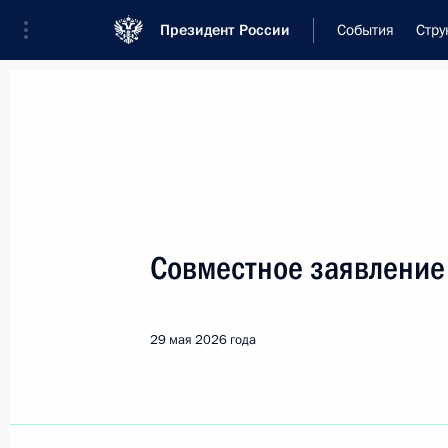
Президент России
События
Стру
Встреча с военнослужащими Во
26 июля 2026 года
Совместное заявление
Совещание с членами
2 дня
назад
29 мая 2026 года