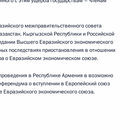
нного с этим ущерба государствам – членам
Памфиловой
разийского межправительственного совета
5 августа 2026 года, 18:15
Казахстан, Кыргызской Республики и Российской
едании Высшего Евразийского экономического
ных последствиях приостановления в отношении
ра о Евразийском экономическом союзе.
проведения в Республике Армения в возможно
еферендума о вступлении в Европейский союз
е Евразийского экономического союза.