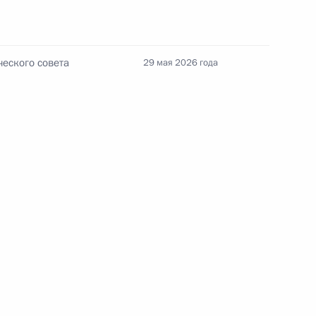
Телефонный разговор
с Президентом ОАЭ Мухаммедом Бен
еского совета
29 мая 2026 года
Заидом Аль Нахайяном
7 августа 2026 года, 12:50
ом
Обращение к участникам VIII
Российско-Киргизского
экономического форума и XII
Российско-Киргизской
межрегиональной конференции
6 августа 2026 года, 09:00