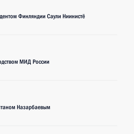
идентом Финляндии Саули Ниинистё
водством МИД России
ултаном Назарбаевым