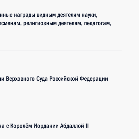
енные награды видным деятелям науки,
ртсменам, религиозным деятелям, педагогам,
ями Верховного Суда Российской Федерации
на с Королём Иордании Абдаллой II