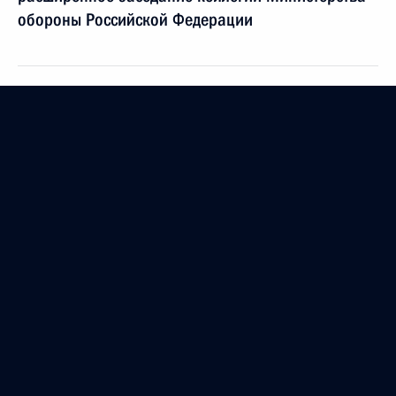
обороны Российской Федерации
17 декабря 2021 года
17 декабря Владимир Путин примет участие
в работе юбилейного XXX съезда Российского
союза промышленников и предпринимателей
16 декабря 2021 года
16 декабря пройдут переговоры Владимира
Путина с Президентом Монголии Ухнагийн
Хурэлсухом