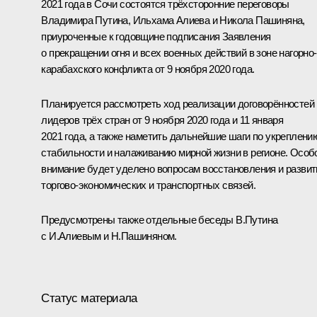
2021 года в Сочи состоятся трёхсторонние переговоры
Владимира Путина,
Ильхама Алиева
и
Никола Пашиняна
,
приуроченные к годовщине подписания
Заявления
о прекращении огня и всех военных действий в зоне нагорно-
карабахского конфликта от 9 ноября 2020 года.
Планируется рассмотреть ход реализации договорённостей
лидеров трёх стран от
9 ноября 2020 года
и
11 января
2021 года
, а также наметить дальнейшие шаги по укреплени
стабильности и налаживанию мирной жизни в регионе. Особ
внимание будет уделено вопросам восстановления и развит
торгово-экономических и транспортных связей.
Предусмотрены также отдельные беседы В.Путина
с И.Алиевым и Н.Пашиняном.
Статус материала