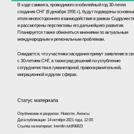
В ходе саммита, проводимого в юбилейный год 30-летия
создания СНГ (8 декабря 1991 г.), будут подведены основны
итоги многостороннего взаимодействия в рамках Содружест
и рассмотрены перспективы его дальнейшего развития.
Планируется также обменяться мнениями по актуальным
международным и региональным проблемам.
Ожидается, что участники заседания примут заявление в св
с 30-летием СНГ, а также ряд решений по углублению
сотрудничества в гуманитарной, правоохранительной,
миграционной и других сферах.
Статус материала
Опубликован в разделах:
Новости
,
Анонсы
Дата публикации:
14 октября 2021 года, 12:00
Ссылка на материал:
kremlin.ru/d/66923