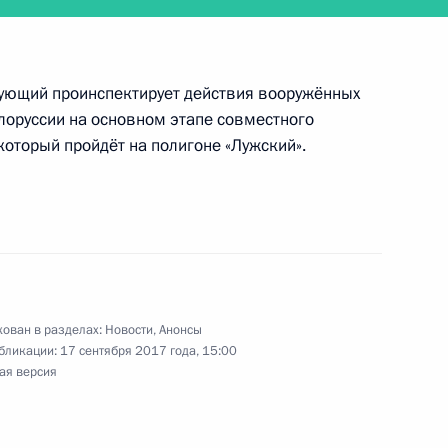
ующий проинспектирует действия вооружённых
ит Ленинградскую область
лоруссии на основном этапе совместного
который пройдёт на полигоне «Лужский».
тится с Президентом Киргизии Алмазбеком
ован в разделах:
Новости
,
Анонсы
бликации:
17 сентября 2017 года, 15:00
ая версия
дёт очередное совещание с членами