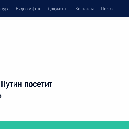
ктура
Видео и фото
Документы
Контакты
Поиск
фий
Пресс-служба
Подписка
ть следующие материалы
Путин посетит
ь
нцерн ВКО «Алмаз–Антей» и проведёт заседание