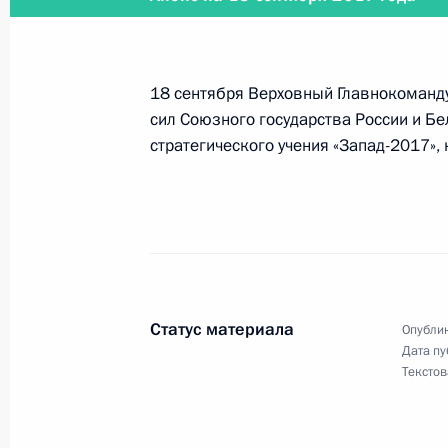
18 сентября 2017 года
18 сентября Верховный Главнокоманд
18 сентября Владимир Путин посет
сил Союзного государства России и Бе
стратегического учения «Запад-2017», 
14 сентября 2017 года
14 сентября Владимир Путин встре
Атамбаевым
Статус материала
Опублик
Дата пу
Текстов
11 сентября 2017 года
11 сентября Владимир Путин прове