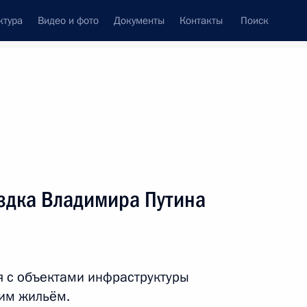
ктура
Видео и фото
Документы
Контакты
Поиск
фий
Пресс-служба
Подписка
ть следующие материалы
ездка Владимира Путина
ральным секретарём Совета Европы Турбьёрном
я с объектами инфраструктуры
хим жильём.