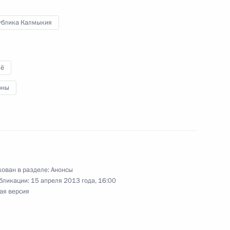
ублика Калмыкия
ё
мьер-министром Израиля Биньямином Нетаньяху
оны
е о перспективах использования
ован в разделе:
Анонсы
бликации:
15 апреля 2013 года, 16:00
ая версия