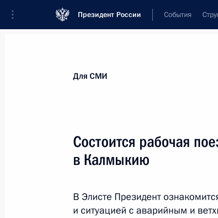
Президент России
События
Стру
Для СМИ
Анонсы
Аккредитация
Банк фотогра
Для СМИ
Показа
Состоится рабочая по
в Калмыкию
20 мая 2013 года
Владимир Путин встретится с Гене
Ягландом
В Элисте Президент ознакомитс
и ситуацией с аварийным и вет