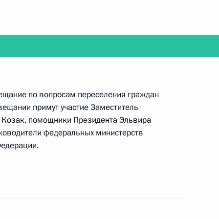
ральным секретарём ООН Пан Ги Муном
вещание по вопросам переселения граждан
вещании примут участие Заместитель
 Козак
, помощники Президента
Эльвира
кобом Зумой и обратится с приветствием
уководители федеральных министерств
му администрированию ОЭСР
Федерации.
елями фракций Государственной Думы