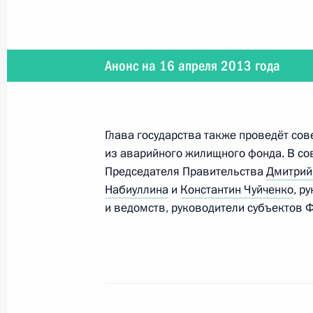
17 мая 2013 года
Анонс на 16 апреля 2013 года
Владимир Путин встретится с Гене
Глава государства также проведёт со
16 мая 2013 года
из аварийного жилищного фонда. В со
Председателя Правительства
Дмитрий
Владимир Путин встретится с Джей
Набиуллина
и
Константин Чуйченко
, р
к участникам форума по налогово
и ведомств, руководители субъектов 
15 мая 2013 года
Президент встретится с руководит