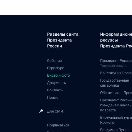
Разделы сайта
Информацион
Президента
ресурсы
России
Президента Ро
События
Президент России
Текущий ресурс
Структура
Конституция Росс
Видео и фото
Государственная
Документы
символика
Контакты
Обратиться к Пре
Поиск
Президент Росси
гражданам школь
возраста
Для СМИ
Виртуальный тур 
Кремлю
Подписаться
Владимир Путин 