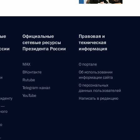
ные
Официальные
Правовая и
сетевые ресурсы
техническая
ссии
Президента России
информация
MAX
О портале
ВКонтакте
Об использовании
ии
информации сайта
Rutube
О персональных
Telegram-канал
данных пользователей
YouTube
зиденту
Написать в редакцию
и —
ного
по
—