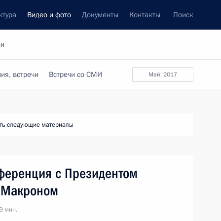
ктура
Видео и фото
Документы
Контакты
Поиск
си
ия, встречи
Встречи со СМИ
май, 2017
ть следующие материалы
ференция с Президентом
 Макроном
9 мин.