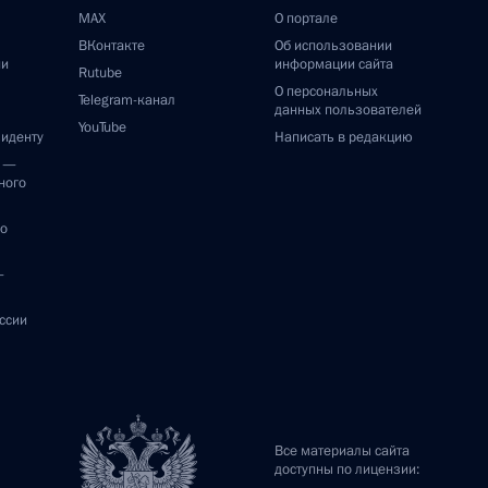
Торжественный приём
по случаю 85-летия победы
на Халхин-Голе
3 сентября 2024 года
Видео, 7 мин.