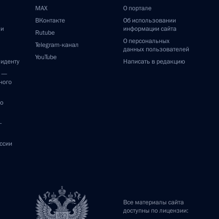
MAX
О портале
ВКонтакте
Об использовании
ии
информации сайта
Rutube
О персональных
Telegram-канал
данных пользователей
YouTube
зиденту
Написать в редакцию
и —
ного
по
—
ссии
Все материалы сайта
доступны по лицензии: