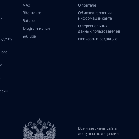
MAX
О портале
ВКонтакте
Об использовании
ии
информации сайта
Rutube
О персональных
Telegram-канал
данных пользователей
YouTube
зиденту
Написать в редакцию
и —
ного
по
—
ссии
Все материалы сайта
доступны по лицензии: