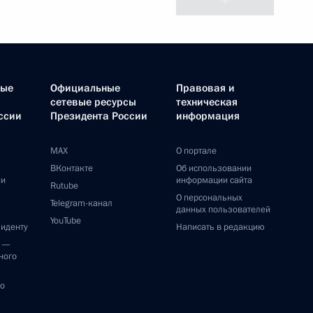
ные
Официальные
Правовая и
сетевые ресурсы
техническая
ссии
Президента России
информация
MAX
О портале
ВКонтакте
Об использовании
ии
информации сайта
Rutube
О персональных
Telegram-канал
данных пользователей
YouTube
зиденту
Написать в редакцию
и —
ного
по