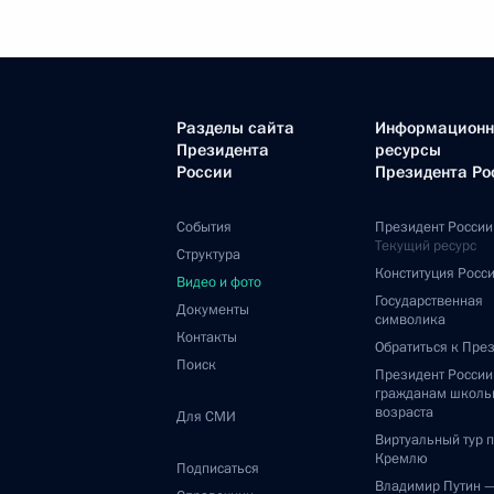
Разделы сайта
Информацион
Президента
ресурсы
России
Президента Ро
События
Президент России
Текущий ресурс
Структура
Конституция Росс
Видео и фото
Государственная
Документы
символика
Контакты
Обратиться к Пре
Поиск
Президент Росси
гражданам школь
возраста
Для СМИ
Виртуальный тур 
Кремлю
Подписаться
Владимир Путин 