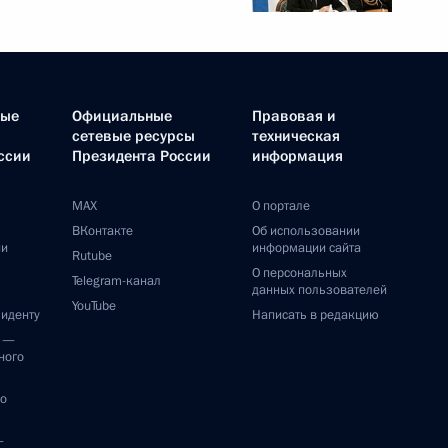
ные
Официальные
Правовая и
сетевые ресурсы
техническая
ссии
Президента России
информация
MAX
О портале
ВКонтакте
Об использовании
ии
информации сайта
Rutube
О персональных
Telegram-канал
данных пользователей
YouTube
зиденту
Написать в редакцию
и —
ного
по
—