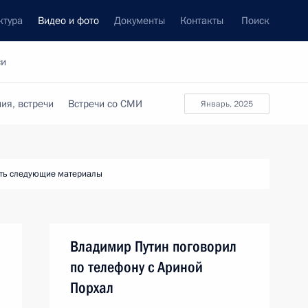
ктура
Видео и фото
Документы
Контакты
Поиск
си
ия, встречи
Встречи со СМИ
январь, 2025
ть следующие материалы
Владимир Путин поговорил
по телефону с Ариной
Порхал