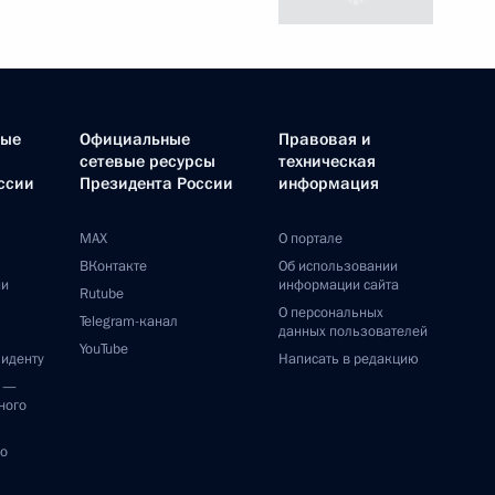
ные
Официальные
Правовая и
сетевые ресурсы
техническая
ссии
Президента России
информация
MAX
О портале
ВКонтакте
Об использовании
ии
информации сайта
Rutube
О персональных
Telegram-канал
данных пользователей
YouTube
зиденту
Написать в редакцию
и —
ного
по