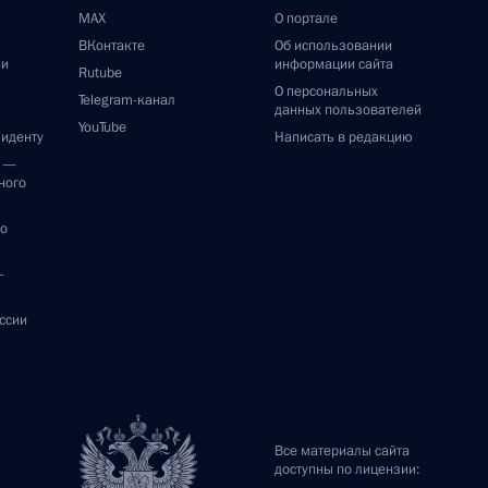
MAX
О портале
ВКонтакте
Об использовании
ии
информации сайта
Rutube
О персональных
Telegram-канал
данных пользователей
YouTube
зиденту
Написать в редакцию
и —
ного
по
—
ссии
Все материалы сайта
доступны по лицензии: