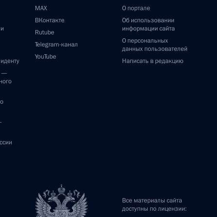
MAX
О портале
ВКонтакте
Об использовании
ии
информации сайта
Rutube
О персональных
Telegram-канал
данных пользователей
YouTube
зиденту
Написать в редакцию
и —
ного
по
—
ссии
Все материалы сайта
доступны по лицензии: