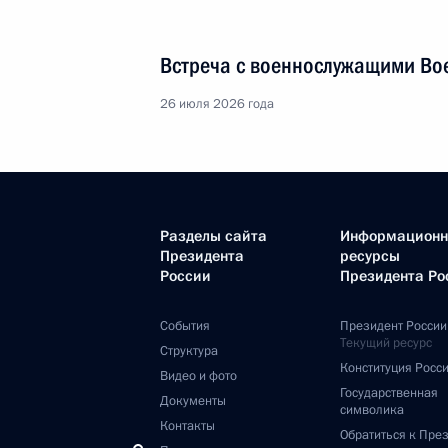
Встреча с военнослужащими Во
26 июля 2026 года
Разделы сайта
Информацион
Президента
ресурсы
России
Президента Ро
События
Президент России
Текущий ресурс
Структура
Конституция Росс
Видео и фото
Государственная
Документы
символика
Контакты
Обратиться к Пре