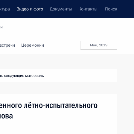
ктура
Видео и фото
Документы
Контакты
Поиск
си
встречи
Церемонии
май, 2019
ть следующие материалы
енного лётно-испытательного
лова
о