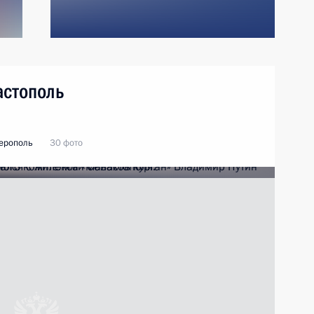
астополь
ерополь
30 фото