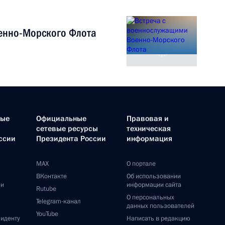
енно-Морского Флота
ные
Официальные
Правовая и
сетевые ресурсы
техническая
ссии
Президента России
информация
MAX
О портале
ВКонтакте
Об использовании
ии
информации сайта
Rutube
О персональных
Telegram-канал
данных пользователей
YouTube
зиденту
Написать в редакцию