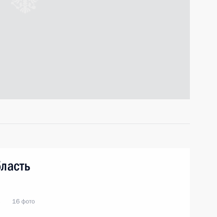
бласть
ь
16 фото