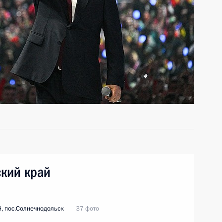
ский край
, пос.Солнечнодольск
37 фото