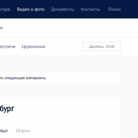
ктура
Видео и фото
Документы
Контакты
Поиск
си
встречи
Церемонии
декабрь, 2016
ть следующие материалы
бург
бург
39 фото