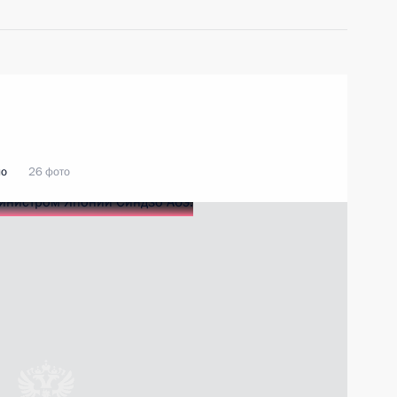
ио
26 фото