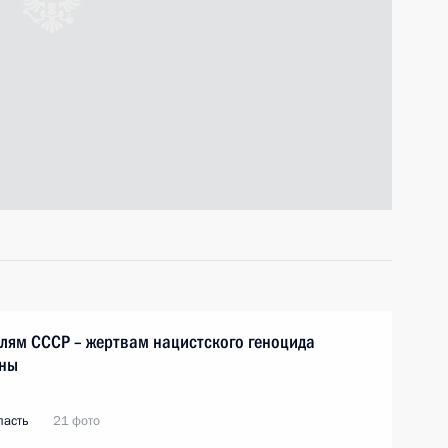
ям СССР – жертвам нацистского геноцида
йны
ласть
21 фото