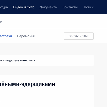
ктура
Видео и фото
Документы
Контакты
Поиск
си
встречи
Церемонии
сентябрь, 2023
ть следующие материалы
учёными-ядерщиками
о