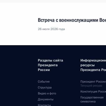
Встреча с военнослужащими Во
26 июля 2026 года
Разделы сайта
Информацион
Президента
ресурсы
России
Президента Ро
События
Президент России
Текущий ресурс
Структура
Конституция Росс
Видео и фото
Государственная
Документы
символика
Контакты