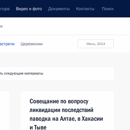
ктура
Видео и фото
Документы
Контакты
Поиск
си
встречи
Церемонии
июнь, 2014
ть следующие материалы
Совещание по вопросу
ликвидации последствий
паводка на Алтае, в Хакасии
и Тыве