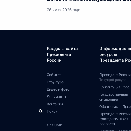
26 июля 2026 года
Разделы сайта
Информацион
Президента
ресурсы
России
Президента Ро
События
Президент России
Текущий ресурс
Структура
Конституция Росс
Видео и фото
Государственная
Документы
символика
Контакты
Обратиться к Пре
Поиск
Президент Росси
гражданам школь
возраста
Для СМИ