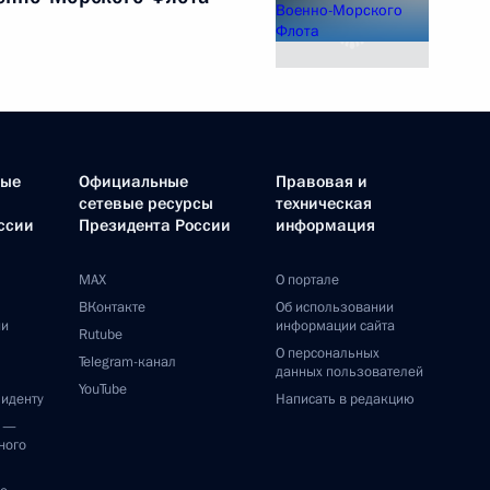
ные
Официальные
Правовая и
сетевые ресурсы
техническая
ссии
Президента России
информация
MAX
О портале
ВКонтакте
Об использовании
ии
информации сайта
Rutube
О персональных
Telegram-канал
данных пользователей
YouTube
зиденту
Написать в редакцию
и —
ного